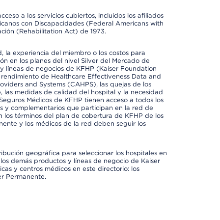
so a los servicios cubiertos, incluidos los afiliados
icanos con Discapacidades (Federal Americans with
ación (Rehabilitation Act) de 1973.
 la experiencia del miembro o los costos para
ión en los planes del nivel Silver del Mercado de
y líneas de negocios de KFHP (Kaiser Foundation
el rendimiento de Healthcare Effectiveness Data and
oviders and Systems (CAHPS), las quejas de los
, las medidas de calidad del hospital y la necesidad
 Seguros Médicos de KFHP tienen acceso a todos los
les y complementarios que participan en la red de
 los términos del plan de cobertura de KFHP de los
ente y los médicos de la red deben seguir los
ribución geográfica para seleccionar los hospitales en
los demás productos y líneas de negocio de Kaiser
cas y centros médicos en este directorio: los
ser Permanente.