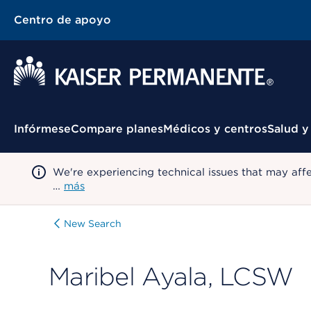
Centro de apoyo
Menú contextual
Infórmese
Compare planes
Médicos y centros
Salud y
We're experiencing technical issues that may aff
…
más
New Search
Maribel Ayala, LCSW