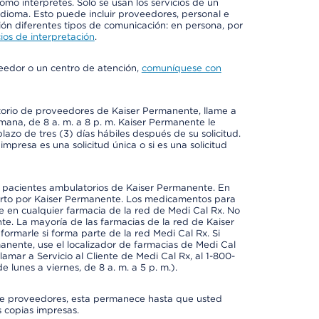
mo intérpretes. Solo se usan los servicios de un
idioma. Esto puede incluir proveedores, personal e
ción diferentes tipos de comunicación: en persona, por
ios de interpretación
.
veedor o un centro de atención,
comuníquese con
ctorio de proveedores de Kaiser Permanente, llame a
emana, de 8 a. m. a 8 p. m. Kaiser Permanente le
azo de tres (3) días hábiles después de su solicitud.
mpresa es una solicitud única o si es una solicitud
a pacientes ambulatorios de Kaiser Permanente. En
erto por Kaiser Permanente. Los medicamentos para
 en cualquier farmacia de la red de Medi Cal Rx. No
e. La mayoría de las farmacias de la red de Kaiser
rmarle si forma parte de la red Medi Cal Rx. Si
anente, use el localizador de farmacias de Medi Cal
amar a Servicio al Cliente de Medi Cal Rx, al 1-800-
e lunes a viernes, de 8 a. m. a 5 p. m.).
io de proveedores, esta permanece hasta que usted
 copias impresas.