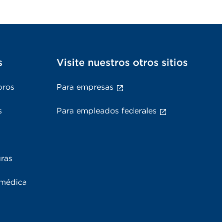
s
Visite nuestros otros sitios
bros
Para empresas
s
Para empleados federales
uras
 médica