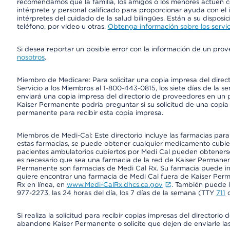
recomendamos que la familia, los amigos o los menores actúen co
intérprete y personal calificado para proporcionar ayuda con el 
intérpretes del cuidado de la salud bilingües. Están a su disposi
teléfono, por video u otras.
Obtenga información sobre los servic
Si desea reportar un posible error con la información de un pro
nosotros
.
Miembro de Medicare: Para solicitar una copia impresa del dire
Servicio a los Miembros al 1-800-443-0815, los siete días de la s
enviará una copia impresa del directorio de proveedores en un pl
Kaiser Permanente podría preguntar si su solicitud de una copia i
permanente para recibir esta copia impresa.
Miembros de Medi-Cal: Este directorio incluye las farmacias par
estas farmacias, se puede obtener cualquier medicamento cubi
pacientes ambulatorios cubiertos por Medi Cal pueden obtenerse
es necesario que sea una farmacia de la red de Kaiser Permanent
Permanente son farmacias de Medi Cal Rx. Su farmacia puede info
quiere encontrar una farmacia de Medi Cal fuera de Kaiser Perm
Rx en línea, en
www.Medi-CalRx.dhcs.ca.gov
. También puede ll
977-2273, las 24 horas del día, los 7 días de la semana (TTY
711
d
Si realiza la solicitud para recibir copias impresas del director
abandone Kaiser Permanente o solicite que dejen de enviarle las