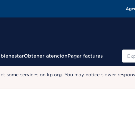
Age
Busc
 bienestar
Obtener atención
Pagar facturas
ect some services on kp.org. You may notice slower response