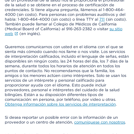
de un profesional de la salud nos la proporciona el profesional
de la salud o se obtiene en el proceso de certificación de
credenciales. Si tiene alguna pregunta, llámenos al 1-800-464-
4000 (sin costo). Para personas con problemas auditivos y del
habla: 1-800-464-4000 (sin costo) o línea TTY al
711
(sin costo).
También puede llamar al Colegio de Médicos de California
(Medical Board of California) al 916-263-2382 o visitar
su sitio
web
(en inglés).
Queremos comunicarnos con usted en el idioma con el que se
sienta más cómodo cuando nos llame o nos visite. Los servicios
de interpretación calificados, incluido el lenguaje de señas, están
disponibles sin ningún costo, las 24 horas del día, los 7 días de la
semana, durante todos los horarios de atención en todos los
puntos de contacto. No recomendamos que la familia, los
amigos o los menores actúen como intérpretes. Solo se usan los
servicios de un intérprete y personal calificado para
proporcionar ayuda con el idioma. Esto puede incluir
proveedores, personal e intérpretes del cuidado de la salud
bilingües. Están a su disposición diferentes tipos de
comunicación: en persona, por teléfono, por video u otras.
Obtenga información sobre los servicios de interpretación
.
Si desea reportar un posible error con la información de un
proveedor o un centro de atención,
comuníquese con nosotros
.