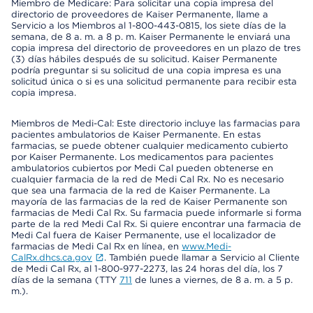
Miembro de Medicare: Para solicitar una copia impresa del
directorio de proveedores de Kaiser Permanente, llame a
Servicio a los Miembros al 1-800-443-0815, los siete días de la
semana, de 8 a. m. a 8 p. m. Kaiser Permanente le enviará una
copia impresa del directorio de proveedores en un plazo de tres
(3) días hábiles después de su solicitud. Kaiser Permanente
podría preguntar si su solicitud de una copia impresa es una
solicitud única o si es una solicitud permanente para recibir esta
copia impresa.
Miembros de Medi-Cal: Este directorio incluye las farmacias para
pacientes ambulatorios de Kaiser Permanente. En estas
farmacias, se puede obtener cualquier medicamento cubierto
por Kaiser Permanente. Los medicamentos para pacientes
ambulatorios cubiertos por Medi Cal pueden obtenerse en
cualquier farmacia de la red de Medi Cal Rx. No es necesario
que sea una farmacia de la red de Kaiser Permanente. La
mayoría de las farmacias de la red de Kaiser Permanente son
farmacias de Medi Cal Rx. Su farmacia puede informarle si forma
parte de la red Medi Cal Rx. Si quiere encontrar una farmacia de
Medi Cal fuera de Kaiser Permanente, use el localizador de
farmacias de Medi Cal Rx en línea, en
www.Medi-
CalRx.dhcs.ca.gov
. También puede llamar a Servicio al Cliente
de Medi Cal Rx, al 1-800-977-2273, las 24 horas del día, los 7
días de la semana (TTY
711
de lunes a viernes, de 8 a. m. a 5 p.
m.).