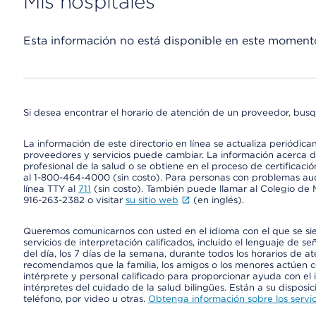
Mis hospitales
Esta información no está disponible en este moment
Si desea encontrar el horario de atención de un proveedor, busq
La información de este directorio en línea se actualiza periódica
proveedores y servicios puede cambiar. La información acerca de
profesional de la salud o se obtiene en el proceso de certificaci
al 1-800-464-4000 (sin costo). Para personas con problemas aud
línea TTY al
711
(sin costo). También puede llamar al Colegio de M
916-263-2382 o visitar
su sitio web
(en inglés).
Queremos comunicarnos con usted en el idioma con el que se si
servicios de interpretación calificados, incluido el lenguaje de se
del día, los 7 días de la semana, durante todos los horarios de a
recomendamos que la familia, los amigos o los menores actúen co
intérprete y personal calificado para proporcionar ayuda con el 
intérpretes del cuidado de la salud bilingües. Están a su disposi
teléfono, por video u otras.
Obtenga información sobre los servic