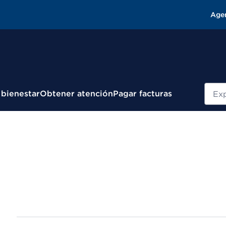
Age
Busc
 bienestar
Obtener atención
Pagar facturas