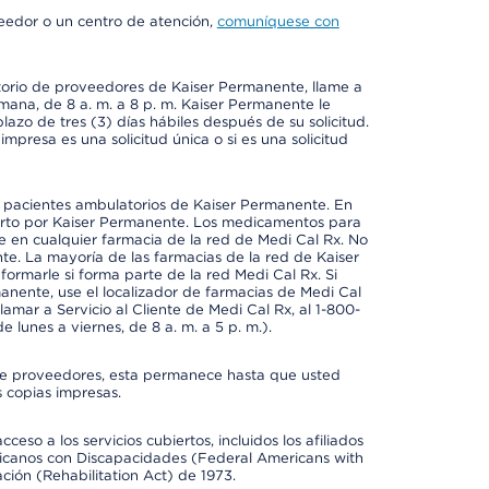
veedor o un centro de atención,
comuníquese con
ctorio de proveedores de Kaiser Permanente, llame a
emana, de 8 a. m. a 8 p. m. Kaiser Permanente le
azo de tres (3) días hábiles después de su solicitud.
mpresa es una solicitud única o si es una solicitud
a pacientes ambulatorios de Kaiser Permanente. En
erto por Kaiser Permanente. Los medicamentos para
 en cualquier farmacia de la red de Medi Cal Rx. No
e. La mayoría de las farmacias de la red de Kaiser
rmarle si forma parte de la red Medi Cal Rx. Si
anente, use el localizador de farmacias de Medi Cal
amar a Servicio al Cliente de Medi Cal Rx, al 1-800-
e lunes a viernes, de 8 a. m. a 5 p. m.).
io de proveedores, esta permanece hasta que usted
 copias impresas.
so a los servicios cubiertos, incluidos los afiliados
icanos con Discapacidades (Federal Americans with
ación (Rehabilitation Act) de 1973.