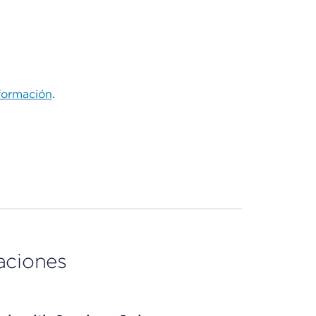
formación
.
aciones