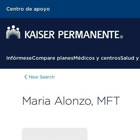
Centro de apoyo
Menú contextual
Infórmese
Compare planes
Médicos y centros
Salud y
New Search
Maria Alonzo, MFT