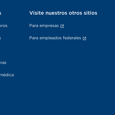
s
Visite nuestros otros sitios
bros
Para empresas
s
Para empleados federales
uras
 médica