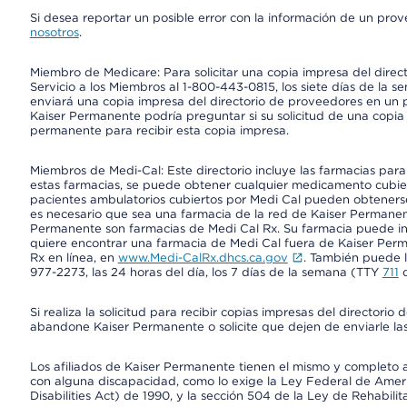
Si desea reportar un posible error con la información de un pro
nosotros
.
Miembro de Medicare: Para solicitar una copia impresa del dire
Servicio a los Miembros al 1-800-443-0815, los siete días de la s
enviará una copia impresa del directorio de proveedores en un pl
Kaiser Permanente podría preguntar si su solicitud de una copia i
permanente para recibir esta copia impresa.
Miembros de Medi-Cal: Este directorio incluye las farmacias par
estas farmacias, se puede obtener cualquier medicamento cubi
pacientes ambulatorios cubiertos por Medi Cal pueden obtenerse
es necesario que sea una farmacia de la red de Kaiser Permanent
Permanente son farmacias de Medi Cal Rx. Su farmacia puede info
quiere encontrar una farmacia de Medi Cal fuera de Kaiser Perm
Rx en línea, en
www.Medi-CalRx.dhcs.ca.gov
. También puede ll
977-2273, las 24 horas del día, los 7 días de la semana (TTY
711
d
Si realiza la solicitud para recibir copias impresas del director
abandone Kaiser Permanente o solicite que dejen de enviarle las
Los afiliados de Kaiser Permanente tienen el mismo y completo acce
con alguna discapacidad, como lo exige la Ley Federal de Amer
Disabilities Act) de 1990, y la sección 504 de la Ley de Rehabilit