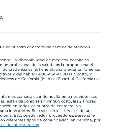
o.
ue en nuestro directorio de centros de atención.
mente. La disponibilidad de médicos, hospitales,
 un profesional de la salud nos la proporciona el
ón de credenciales. Si tiene alguna pregunta, llámenos
itivos y del habla: 1-800-464-4000 (sin costo) o
édicos de California (Medical Board of California) al
enta más cómodo cuando nos llame o nos visite. Los
ñas, están disponibles sin ningún costo, las 24 horas
tención en todos los puntos de contacto. No
mo intérpretes. Solo se usan los servicios de un
idioma. Esto puede incluir proveedores, personal e
ción diferentes tipos de comunicación: en persona, por
ios de interpretación
.