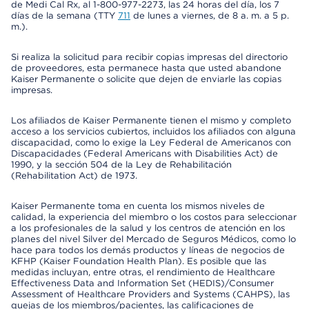
de Medi Cal Rx, al 1-800-977-2273, las 24 horas del día, los 7
días de la semana (TTY
711
de lunes a viernes, de 8 a. m. a 5 p.
m.).
Si realiza la solicitud para recibir copias impresas del directorio
de proveedores, esta permanece hasta que usted abandone
Kaiser Permanente o solicite que dejen de enviarle las copias
impresas.
Los afiliados de Kaiser Permanente tienen el mismo y completo
acceso a los servicios cubiertos, incluidos los afiliados con alguna
discapacidad, como lo exige la Ley Federal de Americanos con
Discapacidades (Federal Americans with Disabilities Act) de
1990, y la sección 504 de la Ley de Rehabilitación
(Rehabilitation Act) de 1973.
Kaiser Permanente toma en cuenta los mismos niveles de
calidad, la experiencia del miembro o los costos para seleccionar
a los profesionales de la salud y los centros de atención en los
planes del nivel Silver del Mercado de Seguros Médicos, como lo
hace para todos los demás productos y líneas de negocios de
KFHP (Kaiser Foundation Health Plan). Es posible que las
medidas incluyan, entre otras, el rendimiento de Healthcare
Effectiveness Data and Information Set (HEDIS)/Consumer
Assessment of Healthcare Providers and Systems (CAHPS), las
quejas de los miembros/pacientes, las calificaciones de