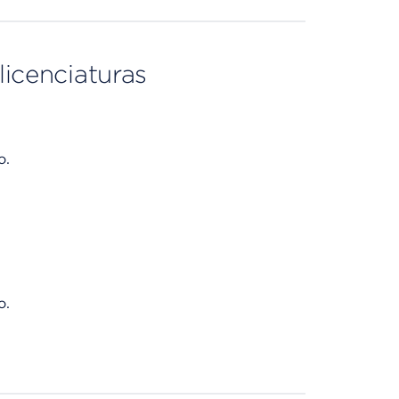
licenciaturas
o.
o.