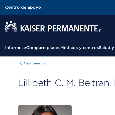
Centro de apoyo
Menú contextual
Infórmese
Compare planes
Médicos y centros
Salud y
New Search
Lillibeth C. M. Beltran