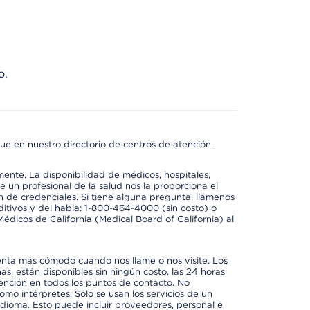
o.
ue en nuestro directorio de centros de atención.
mente. La disponibilidad de médicos, hospitales,
 un profesional de la salud nos la proporciona el
ón de credenciales. Si tiene alguna pregunta, llámenos
itivos y del habla: 1-800-464-4000 (sin costo) o
édicos de California (Medical Board of California) al
enta más cómodo cuando nos llame o nos visite. Los
ñas, están disponibles sin ningún costo, las 24 horas
tención en todos los puntos de contacto. No
mo intérpretes. Solo se usan los servicios de un
idioma. Esto puede incluir proveedores, personal e