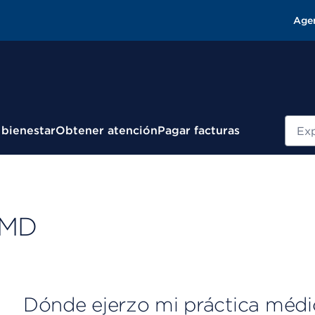
Age
Busc
 bienestar
Obtener atención
Pagar facturas
, MD
Dónde ejerzo mi práctica médi