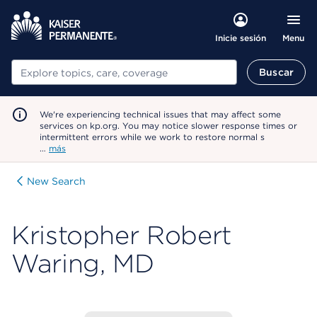
Menu
Inicie sesión
Buscar
Buscar
We're experiencing technical issues that may affect some
services on kp.org. You may notice slower response times or
intermittent errors while we work to restore normal s
…
más
New Search
Kristopher Robert
Waring, MD