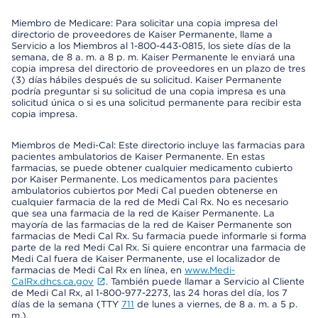
Miembro de Medicare: Para solicitar una copia impresa del
directorio de proveedores de Kaiser Permanente, llame a
Servicio a los Miembros al 1-800-443-0815, los siete días de la
semana, de 8 a. m. a 8 p. m. Kaiser Permanente le enviará una
copia impresa del directorio de proveedores en un plazo de tres
(3) días hábiles después de su solicitud. Kaiser Permanente
podría preguntar si su solicitud de una copia impresa es una
solicitud única o si es una solicitud permanente para recibir esta
copia impresa.
Miembros de Medi-Cal: Este directorio incluye las farmacias para
pacientes ambulatorios de Kaiser Permanente. En estas
farmacias, se puede obtener cualquier medicamento cubierto
por Kaiser Permanente. Los medicamentos para pacientes
ambulatorios cubiertos por Medi Cal pueden obtenerse en
cualquier farmacia de la red de Medi Cal Rx. No es necesario
que sea una farmacia de la red de Kaiser Permanente. La
mayoría de las farmacias de la red de Kaiser Permanente son
farmacias de Medi Cal Rx. Su farmacia puede informarle si forma
parte de la red Medi Cal Rx. Si quiere encontrar una farmacia de
Medi Cal fuera de Kaiser Permanente, use el localizador de
farmacias de Medi Cal Rx en línea, en
www.Medi-
CalRx.dhcs.ca.gov
. También puede llamar a Servicio al Cliente
de Medi Cal Rx, al 1-800-977-2273, las 24 horas del día, los 7
días de la semana (TTY
711
de lunes a viernes, de 8 a. m. a 5 p.
m.).