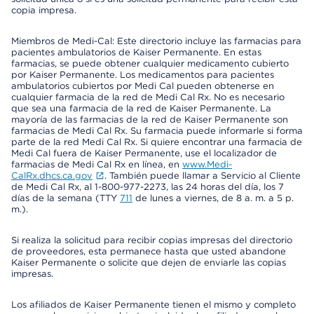
copia impresa.
Miembros de Medi-Cal: Este directorio incluye las farmacias para
pacientes ambulatorios de Kaiser Permanente. En estas
farmacias, se puede obtener cualquier medicamento cubierto
por Kaiser Permanente. Los medicamentos para pacientes
ambulatorios cubiertos por Medi Cal pueden obtenerse en
cualquier farmacia de la red de Medi Cal Rx. No es necesario
que sea una farmacia de la red de Kaiser Permanente. La
mayoría de las farmacias de la red de Kaiser Permanente son
farmacias de Medi Cal Rx. Su farmacia puede informarle si forma
parte de la red Medi Cal Rx. Si quiere encontrar una farmacia de
Medi Cal fuera de Kaiser Permanente, use el localizador de
farmacias de Medi Cal Rx en línea, en
www.Medi-
CalRx.dhcs.ca.gov
. También puede llamar a Servicio al Cliente
de Medi Cal Rx, al 1-800-977-2273, las 24 horas del día, los 7
días de la semana (TTY
711
de lunes a viernes, de 8 a. m. a 5 p.
m.).
Si realiza la solicitud para recibir copias impresas del directorio
de proveedores, esta permanece hasta que usted abandone
Kaiser Permanente o solicite que dejen de enviarle las copias
impresas.
Los afiliados de Kaiser Permanente tienen el mismo y completo