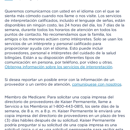
Queremos comunicarnos con usted en el idioma con el que se
sienta más cómodo cuando nos llame o nos visite. Los servicios
de interpretación calificados, incluido el lenguaje de señas, están
disponibles sin ningún costo, las 24 horas del día, los 7 días de la
semana, durante todos los horarios de atención en todos los
puntos de contacto. No recomendamos que la familia, los
amigos o los menores actúen como intérpretes. Solo se usan los
servicios de un intérprete y personal calificado para
proporcionar ayuda con el idioma. Esto puede incluir
proveedores, personal e intérpretes del cuidado de la salud
bilingües. Están a su disposición diferentes tipos de
comunicación: en persona, por teléfono, por video u otras.
Obtenga información sobre los servicios de interpretación
.
Si desea reportar un posible error con la información de un
proveedor o un centro de atención,
comuníquese con nosotros
.
Miembro de Medicare: Para solicitar una copia impresa del
directorio de proveedores de Kaiser Permanente, llame a
Servicio a los Miembros al 1-800-443-0815, los siete días de la
semana, de 8 a. m. a 8 p. m. Kaiser Permanente le enviará una
copia impresa del directorio de proveedores en un plazo de tres
(3) días hábiles después de su solicitud. Kaiser Permanente
podría preguntar si su solicitud de una copia impresa es una
solicitud única o si es una solicitud permanente para recibir esta