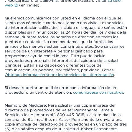
(Medical Board of California) al 916-263-2382 o visitar
su sitio
web
(en inglés).
Queremos comunicarnos con usted en el idioma con el que se
sienta más cómodo cuando nos llame o nos visite. Los servicios
de interpretación calificados, incluido el lenguaje de señas, están
disponibles sin ningún costo, las 24 horas del día, los 7 días de la
semana, durante todos los horarios de atención en todos los
puntos de contacto. No recomendamos que la familia, los
amigos o los menores actúen como intérpretes. Solo se usan los
servicios de un intérprete y personal calificado para
proporcionar ayuda con el idioma. Esto puede incluir
proveedores, personal e intérpretes del cuidado de la salud
bilingües. Están a su disposición diferentes tipos de
comunicación: en persona, por teléfono, por video u otras.
Obtenga información sobre los servicios de interpretación
.
Si desea reportar un posible error con la información de un
proveedor o un centro de atención,
comuníquese con nosotros
.
Miembro de Medicare: Para solicitar una copia impresa del
directorio de proveedores de Kaiser Permanente, llame a
Servicio a los Miembros al 1-800-443-0815, los siete días de la
semana, de 8 a. m. a 8 p. m. Kaiser Permanente le enviará una
copia impresa del directorio de proveedores en un plazo de tres
(3) días hábiles después de su solicitud. Kaiser Permanente