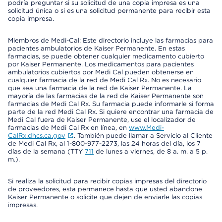
podría preguntar si su solicitud de una copia impresa es una
solicitud única o si es una solicitud permanente para recibir esta
copia impresa.
Miembros de Medi-Cal: Este directorio incluye las farmacias para
pacientes ambulatorios de Kaiser Permanente. En estas
farmacias, se puede obtener cualquier medicamento cubierto
por Kaiser Permanente. Los medicamentos para pacientes
ambulatorios cubiertos por Medi Cal pueden obtenerse en
cualquier farmacia de la red de Medi Cal Rx. No es necesario
que sea una farmacia de la red de Kaiser Permanente. La
mayoría de las farmacias de la red de Kaiser Permanente son
farmacias de Medi Cal Rx. Su farmacia puede informarle si forma
parte de la red Medi Cal Rx. Si quiere encontrar una farmacia de
Medi Cal fuera de Kaiser Permanente, use el localizador de
farmacias de Medi Cal Rx en línea, en
www.Medi-
CalRx.dhcs.ca.gov
. También puede llamar a Servicio al Cliente
de Medi Cal Rx, al 1-800-977-2273, las 24 horas del día, los 7
días de la semana (TTY
711
de lunes a viernes, de 8 a. m. a 5 p.
m.).
Si realiza la solicitud para recibir copias impresas del directorio
de proveedores, esta permanece hasta que usted abandone
Kaiser Permanente o solicite que dejen de enviarle las copias
impresas.