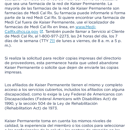
que sea una farmacia de la red de Kaiser Permanente. La
mayoría de las farmacias de la red de Kaiser Permanente son
farmacias de Medi Cal Rx. Su farmacia puede informarle si forma
parte de la red Medi Cal Rx. Si quiere encontrar una farmacia de
Medi Cal fuera de Kaiser Permanente, use el localizador de
farmacias de Medi Cal Rx en línea, en
www.Medi-
CalRx.dhcs.ca.gov
. También puede llamar a Servicio al Cliente
de Medi Cal Rx, al 1-800-977-2273, las 24 horas del día, los 7
días de la semana (TTY
711
de lunes a viernes, de 8 a. m. a 5 p.
m.).
Si realiza la solicitud para recibir copias impresas del directorio
de proveedores, esta permanece hasta que usted abandone
Kaiser Permanente o solicite que dejen de enviarle las copias
impresas.
Los afiliados de Kaiser Permanente tienen el mismo y completo
acceso a los servicios cubiertos, incluidos los afiliados con alguna
discapacidad, como lo exige la Ley Federal de Americanos con
Discapacidades (Federal Americans with Disabilities Act) de
1990, y la sección 504 de la Ley de Rehabilitación
(Rehabilitation Act) de 1973.
Kaiser Permanente toma en cuenta los mismos niveles de
calidad, la experiencia del miembro o los costos para seleccionar