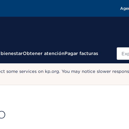
Age
Busc
 bienestar
Obtener atención
Pagar facturas
ect some services on kp.org. You may notice slower response
DO