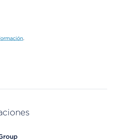
formación
.
aciones
 Group