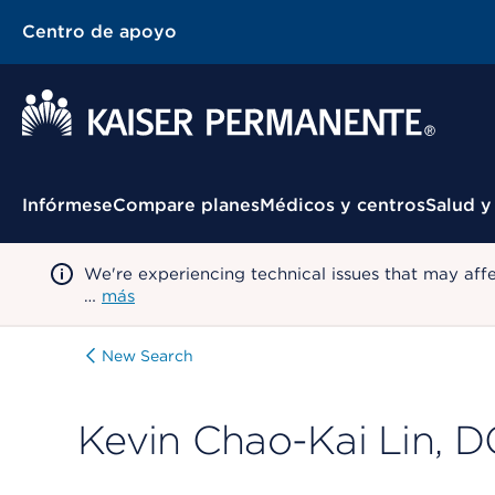
Centro de apoyo
Menú contextual
Infórmese
Compare planes
Médicos y centros
Salud y
We're experiencing technical issues that may aff
…
más
New Search
Kevin Chao-Kai Lin, 