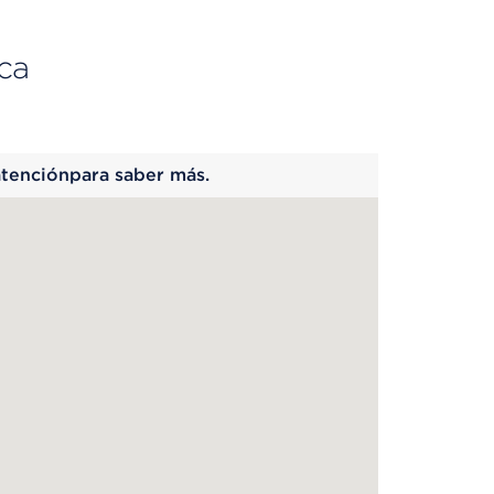
ca
 begins
atenciónpara saber más.