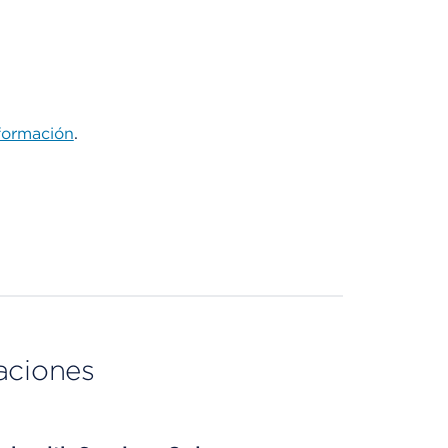
formación
.
aciones