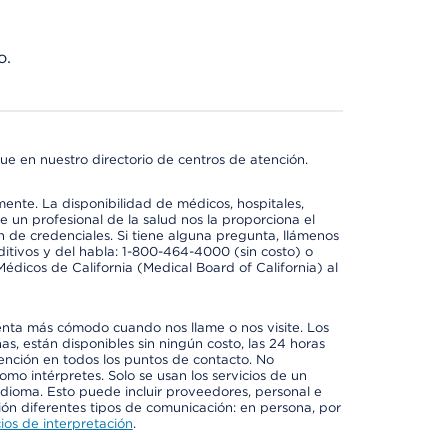
o.
ue en nuestro directorio de centros de atención.
mente. La disponibilidad de médicos, hospitales,
 un profesional de la salud nos la proporciona el
ón de credenciales. Si tiene alguna pregunta, llámenos
itivos y del habla: 1-800-464-4000 (sin costo) o
édicos de California (Medical Board of California) al
enta más cómodo cuando nos llame o nos visite. Los
ñas, están disponibles sin ningún costo, las 24 horas
tención en todos los puntos de contacto. No
mo intérpretes. Solo se usan los servicios de un
idioma. Esto puede incluir proveedores, personal e
ción diferentes tipos de comunicación: en persona, por
ios de interpretación
.