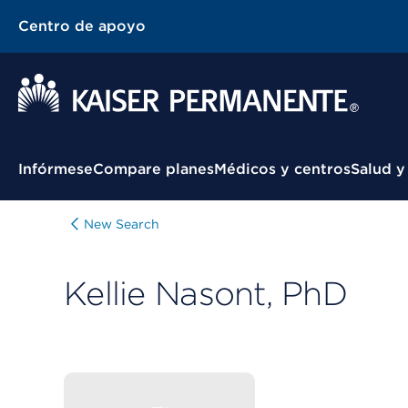
Centro de apoyo
Menú contextual
Infórmese
Compare planes
Médicos y centros
Salud y
New Search
Kellie Nasont, PhD