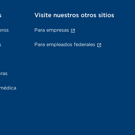
s
Visite nuestros otros sitios
bros
Para empresas
s
Para empleados federales
uras
 médica