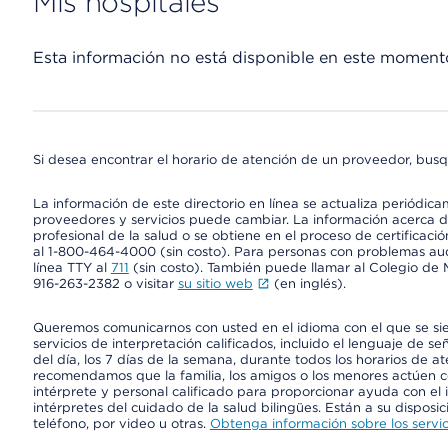
Mis hospitales
Esta información no está disponible en este moment
Si desea encontrar el horario de atención de un proveedor, busq
La información de este directorio en línea se actualiza periódica
proveedores y servicios puede cambiar. La información acerca de
profesional de la salud o se obtiene en el proceso de certificaci
al 1-800-464-4000 (sin costo). Para personas con problemas aud
línea TTY al
711
(sin costo). También puede llamar al Colegio de M
916-263-2382 o visitar
su sitio web
(en inglés).
Queremos comunicarnos con usted en el idioma con el que se si
servicios de interpretación calificados, incluido el lenguaje de se
del día, los 7 días de la semana, durante todos los horarios de a
recomendamos que la familia, los amigos o los menores actúen co
intérprete y personal calificado para proporcionar ayuda con el 
intérpretes del cuidado de la salud bilingües. Están a su disposi
teléfono, por video u otras.
Obtenga información sobre los servic