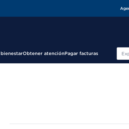
Age
Busc
 bienestar
Obtener atención
Pagar facturas