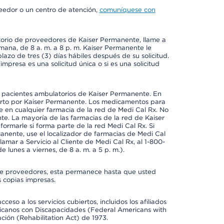
veedor o un centro de atención,
comuníquese con
ctorio de proveedores de Kaiser Permanente, llame a
emana, de 8 a. m. a 8 p. m. Kaiser Permanente le
azo de tres (3) días hábiles después de su solicitud.
mpresa es una solicitud única o si es una solicitud
a pacientes ambulatorios de Kaiser Permanente. En
erto por Kaiser Permanente. Los medicamentos para
 en cualquier farmacia de la red de Medi Cal Rx. No
e. La mayoría de las farmacias de la red de Kaiser
rmarle si forma parte de la red Medi Cal Rx. Si
anente, use el localizador de farmacias de Medi Cal
amar a Servicio al Cliente de Medi Cal Rx, al 1-800-
e lunes a viernes, de 8 a. m. a 5 p. m.).
io de proveedores, esta permanece hasta que usted
 copias impresas.
so a los servicios cubiertos, incluidos los afiliados
icanos con Discapacidades (Federal Americans with
ación (Rehabilitation Act) de 1973.