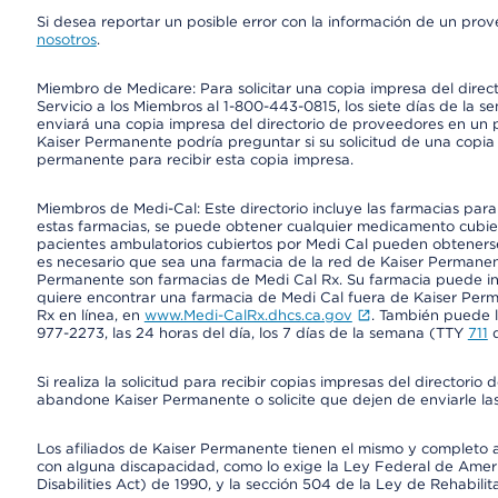
Si desea reportar un posible error con la información de un pro
nosotros
.
Miembro de Medicare: Para solicitar una copia impresa del dire
Servicio a los Miembros al 1-800-443-0815, los siete días de la s
enviará una copia impresa del directorio de proveedores en un pl
Kaiser Permanente podría preguntar si su solicitud de una copia i
permanente para recibir esta copia impresa.
Miembros de Medi-Cal: Este directorio incluye las farmacias par
estas farmacias, se puede obtener cualquier medicamento cubi
pacientes ambulatorios cubiertos por Medi Cal pueden obtenerse
es necesario que sea una farmacia de la red de Kaiser Permanent
Permanente son farmacias de Medi Cal Rx. Su farmacia puede info
quiere encontrar una farmacia de Medi Cal fuera de Kaiser Perm
Rx en línea, en
www.Medi-CalRx.dhcs.ca.gov
. También puede ll
977-2273, las 24 horas del día, los 7 días de la semana (TTY
711
d
Si realiza la solicitud para recibir copias impresas del director
abandone Kaiser Permanente o solicite que dejen de enviarle las
Los afiliados de Kaiser Permanente tienen el mismo y completo acce
con alguna discapacidad, como lo exige la Ley Federal de Amer
Disabilities Act) de 1990, y la sección 504 de la Ley de Rehabilit