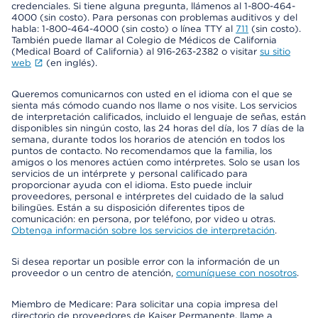
credenciales. Si tiene alguna pregunta, llámenos al 1-800-464-
4000 (sin costo). Para personas con problemas auditivos y del
habla: 1-800-464-4000 (sin costo) o línea TTY al
711
(sin costo).
También puede llamar al Colegio de Médicos de California
(Medical Board of California) al 916-263-2382 o visitar
su sitio
web
(en inglés).
Queremos comunicarnos con usted en el idioma con el que se
sienta más cómodo cuando nos llame o nos visite. Los servicios
de interpretación calificados, incluido el lenguaje de señas, están
disponibles sin ningún costo, las 24 horas del día, los 7 días de la
semana, durante todos los horarios de atención en todos los
puntos de contacto. No recomendamos que la familia, los
amigos o los menores actúen como intérpretes. Solo se usan los
servicios de un intérprete y personal calificado para
proporcionar ayuda con el idioma. Esto puede incluir
proveedores, personal e intérpretes del cuidado de la salud
bilingües. Están a su disposición diferentes tipos de
comunicación: en persona, por teléfono, por video u otras.
Obtenga información sobre los servicios de interpretación
.
Si desea reportar un posible error con la información de un
proveedor o un centro de atención,
comuníquese con nosotros
.
Miembro de Medicare: Para solicitar una copia impresa del
directorio de proveedores de Kaiser Permanente, llame a