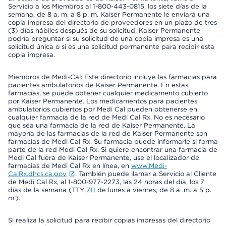
Servicio a los Miembros al 1-800-443-0815, los siete días de la
semana, de 8 a. m. a 8 p. m. Kaiser Permanente le enviará una
copia impresa del directorio de proveedores en un plazo de tres
(3) días hábiles después de su solicitud. Kaiser Permanente
podría preguntar si su solicitud de una copia impresa es una
solicitud única o si es una solicitud permanente para recibir esta
copia impresa.
Miembros de Medi-Cal: Este directorio incluye las farmacias para
pacientes ambulatorios de Kaiser Permanente. En estas
farmacias, se puede obtener cualquier medicamento cubierto
por Kaiser Permanente. Los medicamentos para pacientes
ambulatorios cubiertos por Medi Cal pueden obtenerse en
cualquier farmacia de la red de Medi Cal Rx. No es necesario
que sea una farmacia de la red de Kaiser Permanente. La
mayoría de las farmacias de la red de Kaiser Permanente son
farmacias de Medi Cal Rx. Su farmacia puede informarle si forma
parte de la red Medi Cal Rx. Si quiere encontrar una farmacia de
Medi Cal fuera de Kaiser Permanente, use el localizador de
farmacias de Medi Cal Rx en línea, en
www.Medi-
CalRx.dhcs.ca.gov
. También puede llamar a Servicio al Cliente
de Medi Cal Rx, al 1-800-977-2273, las 24 horas del día, los 7
días de la semana (TTY
711
de lunes a viernes, de 8 a. m. a 5 p.
m.).
Si realiza la solicitud para recibir copias impresas del directorio