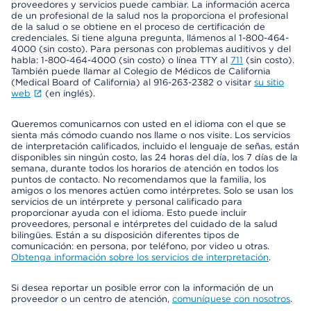
proveedores y servicios puede cambiar. La información acerca
de un profesional de la salud nos la proporciona el profesional
de la salud o se obtiene en el proceso de certificación de
credenciales. Si tiene alguna pregunta, llámenos al 1-800-464-
4000 (sin costo). Para personas con problemas auditivos y del
habla: 1-800-464-4000 (sin costo) o línea TTY al
711
(sin costo).
También puede llamar al Colegio de Médicos de California
(Medical Board of California) al 916-263-2382 o visitar
su sitio
web
(en inglés).
Queremos comunicarnos con usted en el idioma con el que se
sienta más cómodo cuando nos llame o nos visite. Los servicios
de interpretación calificados, incluido el lenguaje de señas, están
disponibles sin ningún costo, las 24 horas del día, los 7 días de la
semana, durante todos los horarios de atención en todos los
puntos de contacto. No recomendamos que la familia, los
amigos o los menores actúen como intérpretes. Solo se usan los
servicios de un intérprete y personal calificado para
proporcionar ayuda con el idioma. Esto puede incluir
proveedores, personal e intérpretes del cuidado de la salud
bilingües. Están a su disposición diferentes tipos de
comunicación: en persona, por teléfono, por video u otras.
Obtenga información sobre los servicios de interpretación
.
Si desea reportar un posible error con la información de un
proveedor o un centro de atención,
comuníquese con nosotros
.