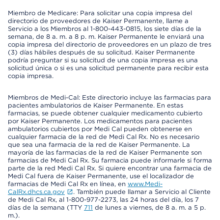
Miembro de Medicare: Para solicitar una copia impresa del
directorio de proveedores de Kaiser Permanente, llame a
Servicio a los Miembros al 1-800-443-0815, los siete días de la
semana, de 8 a. m. a 8 p. m. Kaiser Permanente le enviará una
copia impresa del directorio de proveedores en un plazo de tres
(3) días hábiles después de su solicitud. Kaiser Permanente
podría preguntar si su solicitud de una copia impresa es una
solicitud única o si es una solicitud permanente para recibir esta
copia impresa.
Miembros de Medi-Cal: Este directorio incluye las farmacias para
pacientes ambulatorios de Kaiser Permanente. En estas
farmacias, se puede obtener cualquier medicamento cubierto
por Kaiser Permanente. Los medicamentos para pacientes
ambulatorios cubiertos por Medi Cal pueden obtenerse en
cualquier farmacia de la red de Medi Cal Rx. No es necesario
que sea una farmacia de la red de Kaiser Permanente. La
mayoría de las farmacias de la red de Kaiser Permanente son
farmacias de Medi Cal Rx. Su farmacia puede informarle si forma
parte de la red Medi Cal Rx. Si quiere encontrar una farmacia de
Medi Cal fuera de Kaiser Permanente, use el localizador de
farmacias de Medi Cal Rx en línea, en
www.Medi-
CalRx.dhcs.ca.gov
. También puede llamar a Servicio al Cliente
de Medi Cal Rx, al 1-800-977-2273, las 24 horas del día, los 7
días de la semana (TTY
711
de lunes a viernes, de 8 a. m. a 5 p.
m.).