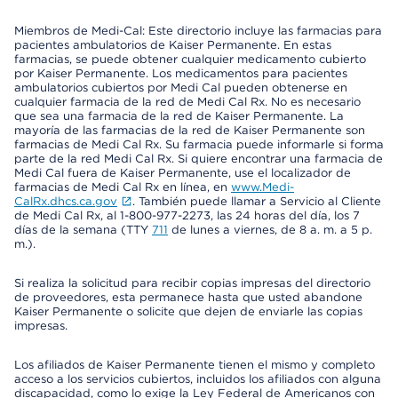
Miembros de Medi-Cal: Este directorio incluye las farmacias para
pacientes ambulatorios de Kaiser Permanente. En estas
farmacias, se puede obtener cualquier medicamento cubierto
por Kaiser Permanente. Los medicamentos para pacientes
ambulatorios cubiertos por Medi Cal pueden obtenerse en
cualquier farmacia de la red de Medi Cal Rx. No es necesario
que sea una farmacia de la red de Kaiser Permanente. La
mayoría de las farmacias de la red de Kaiser Permanente son
farmacias de Medi Cal Rx. Su farmacia puede informarle si forma
parte de la red Medi Cal Rx. Si quiere encontrar una farmacia de
Medi Cal fuera de Kaiser Permanente, use el localizador de
farmacias de Medi Cal Rx en línea, en
www.Medi-
CalRx.dhcs.ca.gov
. También puede llamar a Servicio al Cliente
de Medi Cal Rx, al 1-800-977-2273, las 24 horas del día, los 7
días de la semana (TTY
711
de lunes a viernes, de 8 a. m. a 5 p.
m.).
Si realiza la solicitud para recibir copias impresas del directorio
de proveedores, esta permanece hasta que usted abandone
Kaiser Permanente o solicite que dejen de enviarle las copias
impresas.
Los afiliados de Kaiser Permanente tienen el mismo y completo
acceso a los servicios cubiertos, incluidos los afiliados con alguna
discapacidad, como lo exige la Ley Federal de Americanos con