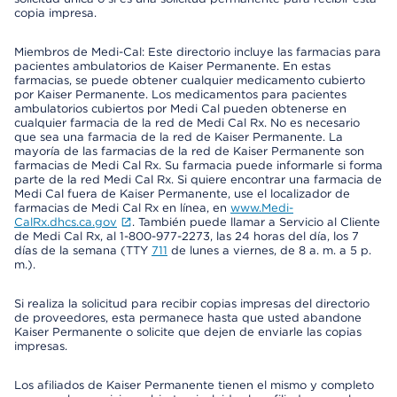
copia impresa.
Miembros de Medi-Cal: Este directorio incluye las farmacias para
pacientes ambulatorios de Kaiser Permanente. En estas
farmacias, se puede obtener cualquier medicamento cubierto
por Kaiser Permanente. Los medicamentos para pacientes
ambulatorios cubiertos por Medi Cal pueden obtenerse en
cualquier farmacia de la red de Medi Cal Rx. No es necesario
que sea una farmacia de la red de Kaiser Permanente. La
mayoría de las farmacias de la red de Kaiser Permanente son
farmacias de Medi Cal Rx. Su farmacia puede informarle si forma
parte de la red Medi Cal Rx. Si quiere encontrar una farmacia de
Medi Cal fuera de Kaiser Permanente, use el localizador de
farmacias de Medi Cal Rx en línea, en
www.Medi-
CalRx.dhcs.ca.gov
. También puede llamar a Servicio al Cliente
de Medi Cal Rx, al 1-800-977-2273, las 24 horas del día, los 7
días de la semana (TTY
711
de lunes a viernes, de 8 a. m. a 5 p.
m.).
Si realiza la solicitud para recibir copias impresas del directorio
de proveedores, esta permanece hasta que usted abandone
Kaiser Permanente o solicite que dejen de enviarle las copias
impresas.
Los afiliados de Kaiser Permanente tienen el mismo y completo