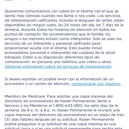
Queremos comunicarnos con usted en el idioma con el que se
sienta más cómodo cuando nos llame o nos visite. Los servicios
de interpretación calificados, incluido el lenguaje de señas, están
disponibles sin ningún costo, las 24 horas del día, los 7 días de la
semana, durante todos los horarios de atención en todos los
puntos de contacto. No recomendamos que la familia, los
amigos o los menores actúen como intérpretes. Solo se usan los
servicios de un intérprete y personal calificado para
proporcionar ayuda con el idioma. Esto puede incluir
proveedores, personal e intérpretes del cuidado de la salud
bilingües. Están a su disposición diferentes tipos de
comunicación: en persona, por teléfono, por video u otras.
Obtenga información sobre los servicios de interpretación
.
Si desea reportar un posible error con la información de un
proveedor o un centro de atención,
comuníquese con nosotros
.
Miembro de Medicare: Para solicitar una copia impresa del
directorio de proveedores de Kaiser Permanente, llame a
Servicio a los Miembros al 1-800-443-0815, los siete días de la
semana, de 8 a. m. a 8 p. m. Kaiser Permanente le enviará una
copia impresa del directorio de proveedores en un plazo de tres
(3) días hábiles después de su solicitud. Kaiser Permanente
podría preguntar si su solicitud de una copia impresa es una
solicitud única o si es una solicitud permanente para recibir esta