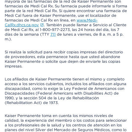
mayoría de las farmacias de la red de Kaiser Permanente son
farmacias de Medi Cal Rx. Su farmacia puede informarle si forma
parte de la red Medi Cal Rx. Si quiere encontrar una farmacia de
Medi Cal fuera de Kaiser Permanente, use el localizador de
farmacias de Medi Cal Rx en línea, en
www.Medi-
CalRx.dhcs.ca.gov
. También puede llamar a Servicio al Cliente
de Medi Cal Rx, al 1-800-977-2273, las 24 horas del día, los 7
días de la semana (TTY
711
de lunes a viernes, de 8 a. m. a 5 p.
m.).
Si realiza la solicitud para recibir copias impresas del directorio
de proveedores, esta permanece hasta que usted abandone
Kaiser Permanente o solicite que dejen de enviarle las copias
impresas.
Los afiliados de Kaiser Permanente tienen el mismo y completo
acceso a los servicios cubiertos, incluidos los afiliados con alguna
discapacidad, como lo exige la Ley Federal de Americanos con
Discapacidades (Federal Americans with Disabilities Act) de
1990, y la sección 504 de la Ley de Rehabilitación
(Rehabilitation Act) de 1973.
Kaiser Permanente toma en cuenta los mismos niveles de
calidad, la experiencia del miembro o los costos para seleccionar
a los profesionales de la salud y los centros de atención en los
planes del nivel Silver del Mercado de Seguros Médicos, como lo