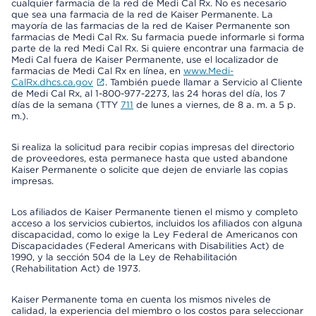
cualquier farmacia de la red de Medi Cal Rx. No es necesario
que sea una farmacia de la red de Kaiser Permanente. La
mayoría de las farmacias de la red de Kaiser Permanente son
farmacias de Medi Cal Rx. Su farmacia puede informarle si forma
parte de la red Medi Cal Rx. Si quiere encontrar una farmacia de
Medi Cal fuera de Kaiser Permanente, use el localizador de
farmacias de Medi Cal Rx en línea, en
www.Medi-
CalRx.dhcs.ca.gov
. También puede llamar a Servicio al Cliente
de Medi Cal Rx, al 1-800-977-2273, las 24 horas del día, los 7
días de la semana (TTY
711
de lunes a viernes, de 8 a. m. a 5 p.
m.).
Si realiza la solicitud para recibir copias impresas del directorio
de proveedores, esta permanece hasta que usted abandone
Kaiser Permanente o solicite que dejen de enviarle las copias
impresas.
Los afiliados de Kaiser Permanente tienen el mismo y completo
acceso a los servicios cubiertos, incluidos los afiliados con alguna
discapacidad, como lo exige la Ley Federal de Americanos con
Discapacidades (Federal Americans with Disabilities Act) de
1990, y la sección 504 de la Ley de Rehabilitación
(Rehabilitation Act) de 1973.
Kaiser Permanente toma en cuenta los mismos niveles de
calidad, la experiencia del miembro o los costos para seleccionar