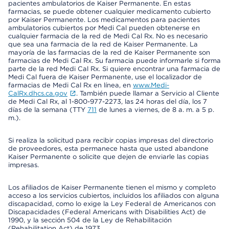
pacientes ambulatorios de Kaiser Permanente. En estas
farmacias, se puede obtener cualquier medicamento cubierto
por Kaiser Permanente. Los medicamentos para pacientes
ambulatorios cubiertos por Medi Cal pueden obtenerse en
cualquier farmacia de la red de Medi Cal Rx. No es necesario
que sea una farmacia de la red de Kaiser Permanente. La
mayoría de las farmacias de la red de Kaiser Permanente son
farmacias de Medi Cal Rx. Su farmacia puede informarle si forma
parte de la red Medi Cal Rx. Si quiere encontrar una farmacia de
Medi Cal fuera de Kaiser Permanente, use el localizador de
farmacias de Medi Cal Rx en línea, en
www.Medi-
CalRx.dhcs.ca.gov
. También puede llamar a Servicio al Cliente
de Medi Cal Rx, al 1-800-977-2273, las 24 horas del día, los 7
días de la semana (TTY
711
de lunes a viernes, de 8 a. m. a 5 p.
m.).
Si realiza la solicitud para recibir copias impresas del directorio
de proveedores, esta permanece hasta que usted abandone
Kaiser Permanente o solicite que dejen de enviarle las copias
impresas.
Los afiliados de Kaiser Permanente tienen el mismo y completo
acceso a los servicios cubiertos, incluidos los afiliados con alguna
discapacidad, como lo exige la Ley Federal de Americanos con
Discapacidades (Federal Americans with Disabilities Act) de
1990, y la sección 504 de la Ley de Rehabilitación
(Rehabilitation Act) de 1973.