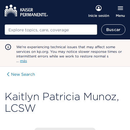
Menu
Inicie sesión
Buscar
Buscar
We're experiencing technical issues that may affect some
services on kp.org. You may notice slower response times or
intermittent errors while we work to restore normal s
…
más
New Search
Kaitlyn Patricia Munoz,
LCSW