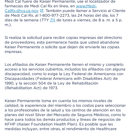
Medi Cal fuera de Kaiser Permanente, use el localizador de
farmacias de Medi Cal Rx en línea, en
www.Medi-
CalRx.dhcs.ca.gov
. También puede llamar a Servicio al Cliente
de Medi Cal Rx, al 1-800-977-2273, las 24 horas del día, los 7
días de la semana (TTY
711
de lunes a viernes, de 8 a. m. a 5 p.
m.).
Si realiza la solicitud para recibir copias impresas del directorio
de proveedores, esta permanece hasta que usted abandone
Kaiser Permanente o solicite que dejen de enviarle las copias
impresas.
Los afiliados de Kaiser Permanente tienen el mismo y completo
acceso a los servicios cubiertos, incluidos los afiliados con alguna
discapacidad, como lo exige la Ley Federal de Americanos con
Discapacidades (Federal Americans with Disabilities Act) de
1990, y la sección 504 de la Ley de Rehabilitación
(Rehabilitation Act) de 1973.
Kaiser Permanente toma en cuenta los mismos niveles de
calidad, la experiencia del miembro o los costos para seleccionar
a los profesionales de la salud y los centros de atención en los
planes del nivel Silver del Mercado de Seguros Médicos, como lo
hace para todos los demás productos y líneas de negocios de
KFHP (Kaiser Foundation Health Plan). Es posible que las
medidas incluyan, entre otras, el rendimiento de Healthcare