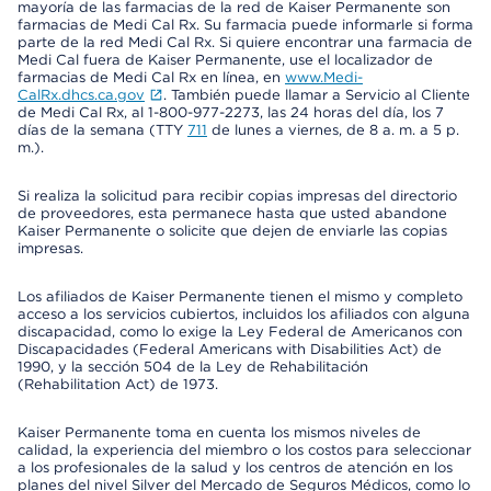
mayoría de las farmacias de la red de Kaiser Permanente son
farmacias de Medi Cal Rx. Su farmacia puede informarle si forma
parte de la red Medi Cal Rx. Si quiere encontrar una farmacia de
Medi Cal fuera de Kaiser Permanente, use el localizador de
farmacias de Medi Cal Rx en línea, en
www.Medi-
CalRx.dhcs.ca.gov
. También puede llamar a Servicio al Cliente
de Medi Cal Rx, al 1-800-977-2273, las 24 horas del día, los 7
días de la semana (TTY
711
de lunes a viernes, de 8 a. m. a 5 p.
m.).
Si realiza la solicitud para recibir copias impresas del directorio
de proveedores, esta permanece hasta que usted abandone
Kaiser Permanente o solicite que dejen de enviarle las copias
impresas.
Los afiliados de Kaiser Permanente tienen el mismo y completo
acceso a los servicios cubiertos, incluidos los afiliados con alguna
discapacidad, como lo exige la Ley Federal de Americanos con
Discapacidades (Federal Americans with Disabilities Act) de
1990, y la sección 504 de la Ley de Rehabilitación
(Rehabilitation Act) de 1973.
Kaiser Permanente toma en cuenta los mismos niveles de
calidad, la experiencia del miembro o los costos para seleccionar
a los profesionales de la salud y los centros de atención en los
planes del nivel Silver del Mercado de Seguros Médicos, como lo