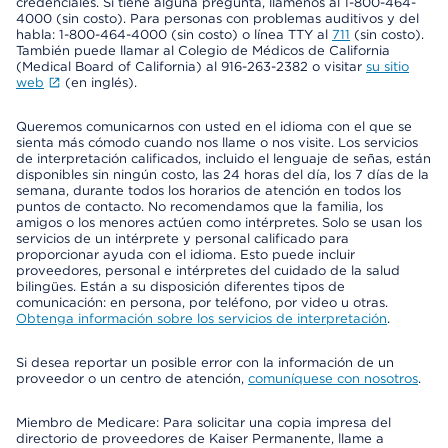
credenciales. Si tiene alguna pregunta, llámenos al 1-800-464-
4000 (sin costo). Para personas con problemas auditivos y del
habla: 1-800-464-4000 (sin costo) o línea TTY al
711
(sin costo).
También puede llamar al Colegio de Médicos de California
(Medical Board of California) al 916-263-2382 o visitar
su sitio
web
(en inglés).
Queremos comunicarnos con usted en el idioma con el que se
sienta más cómodo cuando nos llame o nos visite. Los servicios
de interpretación calificados, incluido el lenguaje de señas, están
disponibles sin ningún costo, las 24 horas del día, los 7 días de la
semana, durante todos los horarios de atención en todos los
puntos de contacto. No recomendamos que la familia, los
amigos o los menores actúen como intérpretes. Solo se usan los
servicios de un intérprete y personal calificado para
proporcionar ayuda con el idioma. Esto puede incluir
proveedores, personal e intérpretes del cuidado de la salud
bilingües. Están a su disposición diferentes tipos de
comunicación: en persona, por teléfono, por video u otras.
Obtenga información sobre los servicios de interpretación
.
Si desea reportar un posible error con la información de un
proveedor o un centro de atención,
comuníquese con nosotros
.
Miembro de Medicare: Para solicitar una copia impresa del
directorio de proveedores de Kaiser Permanente, llame a