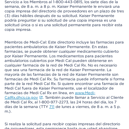
Servicio a los Miembros al 1-800-443-0815, los siete días de la
semana, de 8 a. m. a 8 p. m. Kaiser Permanente le enviará una
copia impresa del directorio de proveedores en un plazo de tres
(3) días hábiles después de su solicitud. Kaiser Permanente
podría preguntar si su solicitud de una copia impresa es una
solicitud única o si es una solicitud permanente para recibir esta
copia impresa.
Miembros de Medi-Cal: Este directorio incluye las farmacias para
pacientes ambulatorios de Kaiser Permanente. En estas
farmacias, se puede obtener cualquier medicamento cubierto
por Kaiser Permanente. Los medicamentos para pacientes
ambulatorios cubiertos por Medi Cal pueden obtenerse en
cualquier farmacia de la red de Medi Cal Rx. No es necesario
que sea una farmacia de la red de Kaiser Permanente. La
mayoría de las farmacias de la red de Kaiser Permanente son
farmacias de Medi Cal Rx. Su farmacia puede informarle si forma
parte de la red Medi Cal Rx. Si quiere encontrar una farmacia de
Medi Cal fuera de Kaiser Permanente, use el localizador de
farmacias de Medi Cal Rx en línea, en
www.Medi-
CalRx.dhcs.ca.gov
. También puede llamar a Servicio al Cliente
de Medi Cal Rx, al 1-800-977-2273, las 24 horas del día, los 7
días de la semana (TTY
711
de lunes a viernes, de 8 a. m. a 5 p.
m.).
Si realiza la solicitud para recibir copias impresas del directorio
de proveedores, esta permanece hasta que usted abandone