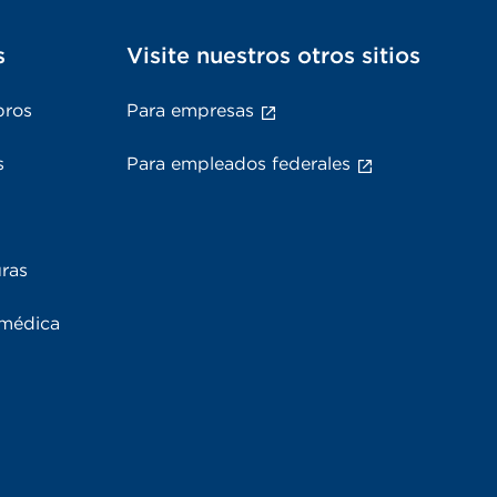
s
Visite nuestros otros sitios
bros
Para empresas
s
Para empleados federales
uras
 médica