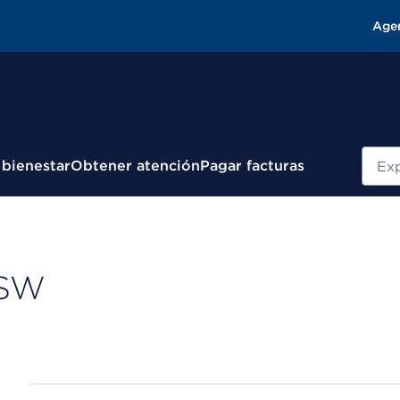
Age
Busc
 bienestar
Obtener atención
Pagar facturas
CSW