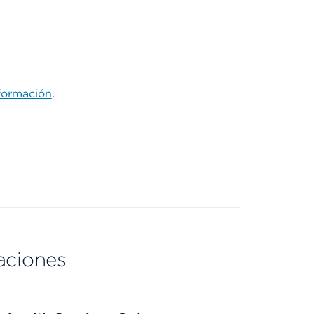
formación
.
aciones