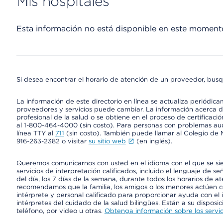
Mis hospitales
Esta información no está disponible en este moment
Si desea encontrar el horario de atención de un proveedor, busq
La información de este directorio en línea se actualiza periódica
proveedores y servicios puede cambiar. La información acerca de
profesional de la salud o se obtiene en el proceso de certificaci
al 1-800-464-4000 (sin costo). Para personas con problemas aud
línea TTY al
711
(sin costo). También puede llamar al Colegio de M
916-263-2382 o visitar
su sitio web
(en inglés).
Queremos comunicarnos con usted en el idioma con el que se si
servicios de interpretación calificados, incluido el lenguaje de se
del día, los 7 días de la semana, durante todos los horarios de a
recomendamos que la familia, los amigos o los menores actúen co
intérprete y personal calificado para proporcionar ayuda con el 
intérpretes del cuidado de la salud bilingües. Están a su disposi
teléfono, por video u otras.
Obtenga información sobre los servic