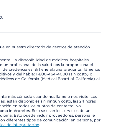
o.
ue en nuestro directorio de centros de atención.
mente. La disponibilidad de médicos, hospitales,
 un profesional de la salud nos la proporciona el
ón de credenciales. Si tiene alguna pregunta, llámenos
itivos y del habla: 1-800-464-4000 (sin costo) o
édicos de California (Medical Board of California) al
enta más cómodo cuando nos llame o nos visite. Los
ñas, están disponibles sin ningún costo, las 24 horas
tención en todos los puntos de contacto. No
mo intérpretes. Solo se usan los servicios de un
idioma. Esto puede incluir proveedores, personal e
ción diferentes tipos de comunicación: en persona, por
ios de interpretación
.