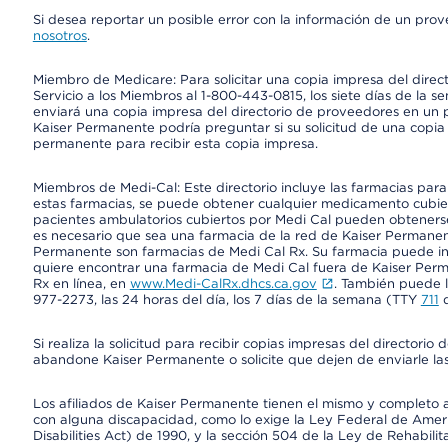
Si desea reportar un posible error con la información de un pro
nosotros
.
Miembro de Medicare: Para solicitar una copia impresa del dire
Servicio a los Miembros al 1-800-443-0815, los siete días de la s
enviará una copia impresa del directorio de proveedores en un pl
Kaiser Permanente podría preguntar si su solicitud de una copia i
permanente para recibir esta copia impresa.
Miembros de Medi-Cal: Este directorio incluye las farmacias par
estas farmacias, se puede obtener cualquier medicamento cubi
pacientes ambulatorios cubiertos por Medi Cal pueden obtenerse
es necesario que sea una farmacia de la red de Kaiser Permanent
Permanente son farmacias de Medi Cal Rx. Su farmacia puede info
quiere encontrar una farmacia de Medi Cal fuera de Kaiser Perm
Rx en línea, en
www.Medi-CalRx.dhcs.ca.gov
. También puede ll
977-2273, las 24 horas del día, los 7 días de la semana (TTY
711
d
Si realiza la solicitud para recibir copias impresas del director
abandone Kaiser Permanente o solicite que dejen de enviarle las
Los afiliados de Kaiser Permanente tienen el mismo y completo acce
con alguna discapacidad, como lo exige la Ley Federal de Amer
Disabilities Act) de 1990, y la sección 504 de la Ley de Rehabilit