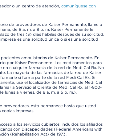
veedor o un centro de atención,
comuníquese con
ctorio de proveedores de Kaiser Permanente, llame a
emana, de 8 a. m. a 8 p. m. Kaiser Permanente le
azo de tres (3) días hábiles después de su solicitud.
mpresa es una solicitud única o si es una solicitud
a pacientes ambulatorios de Kaiser Permanente. En
erto por Kaiser Permanente. Los medicamentos para
 en cualquier farmacia de la red de Medi Cal Rx. No
e. La mayoría de las farmacias de la red de Kaiser
rmarle si forma parte de la red Medi Cal Rx. Si
anente, use el localizador de farmacias de Medi Cal
amar a Servicio al Cliente de Medi Cal Rx, al 1-800-
e lunes a viernes, de 8 a. m. a 5 p. m.).
io de proveedores, esta permanece hasta que usted
 copias impresas.
so a los servicios cubiertos, incluidos los afiliados
icanos con Discapacidades (Federal Americans with
ación (Rehabilitation Act) de 1973.