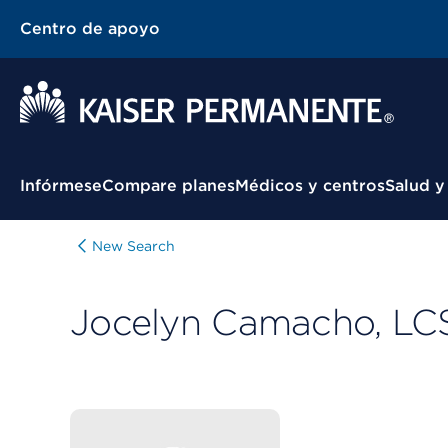
Centro de apoyo
Menú contextual
Infórmese
Compare planes
Médicos y centros
Salud y
New Search
Jocelyn Camacho, L