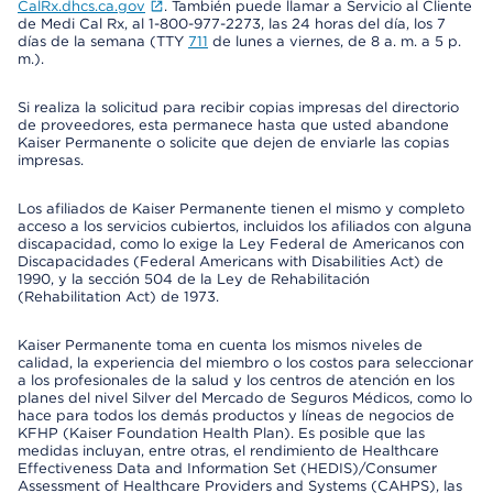
CalRx.dhcs.ca.gov
. También puede llamar a Servicio al Cliente
de Medi Cal Rx, al 1-800-977-2273, las 24 horas del día, los 7
días de la semana (TTY
711
de lunes a viernes, de 8 a. m. a 5 p.
m.).
Si realiza la solicitud para recibir copias impresas del directorio
de proveedores, esta permanece hasta que usted abandone
Kaiser Permanente o solicite que dejen de enviarle las copias
impresas.
Los afiliados de Kaiser Permanente tienen el mismo y completo
acceso a los servicios cubiertos, incluidos los afiliados con alguna
discapacidad, como lo exige la Ley Federal de Americanos con
Discapacidades (Federal Americans with Disabilities Act) de
1990, y la sección 504 de la Ley de Rehabilitación
(Rehabilitation Act) de 1973.
Kaiser Permanente toma en cuenta los mismos niveles de
calidad, la experiencia del miembro o los costos para seleccionar
a los profesionales de la salud y los centros de atención en los
planes del nivel Silver del Mercado de Seguros Médicos, como lo
hace para todos los demás productos y líneas de negocios de
KFHP (Kaiser Foundation Health Plan). Es posible que las
medidas incluyan, entre otras, el rendimiento de Healthcare
Effectiveness Data and Information Set (HEDIS)/Consumer
Assessment of Healthcare Providers and Systems (CAHPS), las