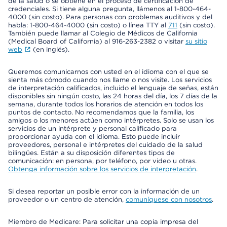
de la salud o se obtiene en el proceso de certificación de
credenciales. Si tiene alguna pregunta, llámenos al 1-800-464-
4000 (sin costo). Para personas con problemas auditivos y del
habla: 1-800-464-4000 (sin costo) o línea TTY al
711
(sin costo).
También puede llamar al Colegio de Médicos de California
(Medical Board of California) al 916-263-2382 o visitar
su sitio
web
(en inglés).
Queremos comunicarnos con usted en el idioma con el que se
sienta más cómodo cuando nos llame o nos visite. Los servicios
de interpretación calificados, incluido el lenguaje de señas, están
disponibles sin ningún costo, las 24 horas del día, los 7 días de la
semana, durante todos los horarios de atención en todos los
puntos de contacto. No recomendamos que la familia, los
amigos o los menores actúen como intérpretes. Solo se usan los
servicios de un intérprete y personal calificado para
proporcionar ayuda con el idioma. Esto puede incluir
proveedores, personal e intérpretes del cuidado de la salud
bilingües. Están a su disposición diferentes tipos de
comunicación: en persona, por teléfono, por video u otras.
Obtenga información sobre los servicios de interpretación
.
Si desea reportar un posible error con la información de un
proveedor o un centro de atención,
comuníquese con nosotros
.
Miembro de Medicare: Para solicitar una copia impresa del