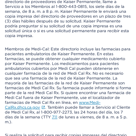
directorio de proveedores de Kaiser Permanente, llame a
Servicio a los Miembros al 1-800-443-0815, los siete días de la
semana, de 8 a. m. a 8 p. m. Kaiser Permanente le enviará una
copia impresa del directorio de proveedores en un plazo de tres
(3) días hábiles después de su solicitud. Kaiser Permanente
podría preguntar si su solicitud de una copia impresa es una
solicitud única o si es una solicitud permanente para recibir esta
copia impresa.
Miembros de Medi-Cal: Este directorio incluye las farmacias para
pacientes ambulatorios de Kaiser Permanente. En estas
farmacias, se puede obtener cualquier medicamento cubierto
por Kaiser Permanente. Los medicamentos para pacientes
ambulatorios cubiertos por Medi Cal pueden obtenerse en
cualquier farmacia de la red de Medi Cal Rx. No es necesario
que sea una farmacia de la red de Kaiser Permanente. La
mayoría de las farmacias de la red de Kaiser Permanente son
farmacias de Medi Cal Rx. Su farmacia puede informarle si forma
parte de la red Medi Cal Rx. Si quiere encontrar una farmacia de
Medi Cal fuera de Kaiser Permanente, use el localizador de
farmacias de Medi Cal Rx en línea, en
www.Medi-
CalRx.dhcs.ca.gov
. También puede llamar a Servicio al Cliente
de Medi Cal Rx, al 1-800-977-2273, las 24 horas del día, los 7
días de la semana (TTY
711
de lunes a viernes, de 8 a. m. a 5 p.
m.).
Si realiza la solicitud para recibir copias impresas del directorio