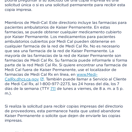
podría preguntar si su solicitud de una copia impresa es una
solicitud única o si es una solicitud permanente para recibir esta
copia impresa.
Miembros de Medi-Cal: Este directorio incluye las farmacias para
pacientes ambulatorios de Kaiser Permanente. En estas
farmacias, se puede obtener cualquier medicamento cubierto
por Kaiser Permanente. Los medicamentos para pacientes
ambulatorios cubiertos por Medi Cal pueden obtenerse en
cualquier farmacia de la red de Medi Cal Rx. No es necesario
que sea una farmacia de la red de Kaiser Permanente. La
mayoría de las farmacias de la red de Kaiser Permanente son
farmacias de Medi Cal Rx. Su farmacia puede informarle si forma
parte de la red Medi Cal Rx. Si quiere encontrar una farmacia de
Medi Cal fuera de Kaiser Permanente, use el localizador de
farmacias de Medi Cal Rx en línea, en
www.Medi-
CalRx.dhcs.ca.gov
. También puede llamar a Servicio al Cliente
de Medi Cal Rx, al 1-800-977-2273, las 24 horas del día, los 7
días de la semana (TTY
711
de lunes a viernes, de 8 a. m. a 5 p.
m.).
Si realiza la solicitud para recibir copias impresas del directorio
de proveedores, esta permanece hasta que usted abandone
Kaiser Permanente o solicite que dejen de enviarle las copias
impresas.