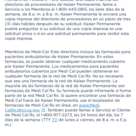
directorio de proveedores de Kaiser Permanente, llame a
Servicio a los Miembros al 1-800-443-0815, los siete días de la
semana, de 8 a. m. a 8 p. m. Kaiser Permanente le enviará una
copia impresa del directorio de proveedores en un plazo de tres
(3) días hábiles después de su solicitud. Kaiser Permanente
podría preguntar si su solicitud de una copia impresa es una
solicitud única o si es una solicitud permanente para recibir esta
copia impresa.
Miembros de Medi-Cal: Este directorio incluye las farmacias para
pacientes ambulatorios de Kaiser Permanente. En estas
farmacias, se puede obtener cualquier medicamento cubierto
por Kaiser Permanente. Los medicamentos para pacientes
ambulatorios cubiertos por Medi Cal pueden obtenerse en
cualquier farmacia de la red de Medi Cal Rx. No es necesario
que sea una farmacia de la red de Kaiser Permanente. La
mayoría de las farmacias de la red de Kaiser Permanente son
farmacias de Medi Cal Rx. Su farmacia puede informarle si forma
parte de la red Medi Cal Rx. Si quiere encontrar una farmacia de
Medi Cal fuera de Kaiser Permanente, use el localizador de
farmacias de Medi Cal Rx en línea, en
www.Medi-
CalRx.dhcs.ca.gov
. También puede llamar a Servicio al Cliente
de Medi Cal Rx, al 1-800-977-2273, las 24 horas del día, los 7
días de la semana (TTY
711
de lunes a viernes, de 8 a. m. a 5 p.
m.).