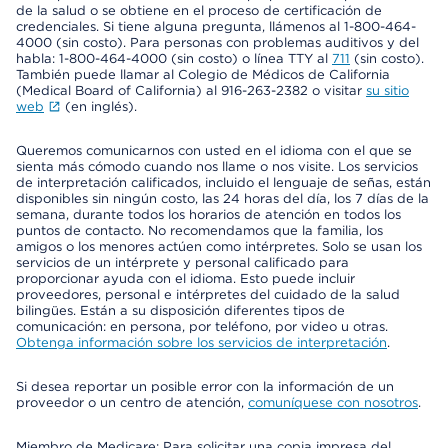
de la salud o se obtiene en el proceso de certificación de
credenciales. Si tiene alguna pregunta, llámenos al 1-800-464-
4000 (sin costo). Para personas con problemas auditivos y del
habla: 1-800-464-4000 (sin costo) o línea TTY al
711
(sin costo).
También puede llamar al Colegio de Médicos de California
(Medical Board of California) al 916-263-2382 o visitar
su sitio
web
(en inglés).
Queremos comunicarnos con usted en el idioma con el que se
sienta más cómodo cuando nos llame o nos visite. Los servicios
de interpretación calificados, incluido el lenguaje de señas, están
disponibles sin ningún costo, las 24 horas del día, los 7 días de la
semana, durante todos los horarios de atención en todos los
puntos de contacto. No recomendamos que la familia, los
amigos o los menores actúen como intérpretes. Solo se usan los
servicios de un intérprete y personal calificado para
proporcionar ayuda con el idioma. Esto puede incluir
proveedores, personal e intérpretes del cuidado de la salud
bilingües. Están a su disposición diferentes tipos de
comunicación: en persona, por teléfono, por video u otras.
Obtenga información sobre los servicios de interpretación
.
Si desea reportar un posible error con la información de un
proveedor o un centro de atención,
comuníquese con nosotros
.
Miembro de Medicare: Para solicitar una copia impresa del