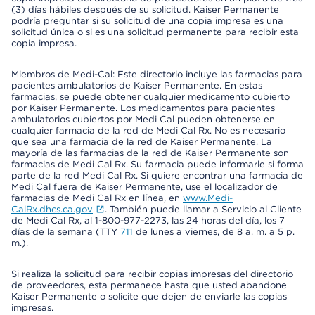
(3) días hábiles después de su solicitud. Kaiser Permanente
podría preguntar si su solicitud de una copia impresa es una
solicitud única o si es una solicitud permanente para recibir esta
copia impresa.
Miembros de Medi-Cal: Este directorio incluye las farmacias para
pacientes ambulatorios de Kaiser Permanente. En estas
farmacias, se puede obtener cualquier medicamento cubierto
por Kaiser Permanente. Los medicamentos para pacientes
ambulatorios cubiertos por Medi Cal pueden obtenerse en
cualquier farmacia de la red de Medi Cal Rx. No es necesario
que sea una farmacia de la red de Kaiser Permanente. La
mayoría de las farmacias de la red de Kaiser Permanente son
farmacias de Medi Cal Rx. Su farmacia puede informarle si forma
parte de la red Medi Cal Rx. Si quiere encontrar una farmacia de
Medi Cal fuera de Kaiser Permanente, use el localizador de
farmacias de Medi Cal Rx en línea, en
www.Medi-
CalRx.dhcs.ca.gov
. También puede llamar a Servicio al Cliente
de Medi Cal Rx, al 1-800-977-2273, las 24 horas del día, los 7
días de la semana (TTY
711
de lunes a viernes, de 8 a. m. a 5 p.
m.).
Si realiza la solicitud para recibir copias impresas del directorio
de proveedores, esta permanece hasta que usted abandone
Kaiser Permanente o solicite que dejen de enviarle las copias
impresas.