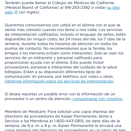
También puede llamar al Colegio de Médicos de California
(Medical Board of California) al 916-263-2382 o visitar
su sitio
web
(en inglés).
Queremos comunicarnos con usted en el idioma con el que se
sienta más cómodo cuando nos llame o nos visite. Los servicios
de interpretación calificados, incluido el lenguaje de señas, están
disponibles sin ningún costo, las 24 horas del día, los 7 días de la
semana, durante todos los horarios de atención en todos los
puntos de contacto. No recomendamos que la familia, los
amigos o los menores actúen como intérpretes. Solo se usan los
servicios de un intérprete y personal calificado para
proporcionar ayuda con el idioma. Esto puede incluir
proveedores, personal e intérpretes del cuidado de la salud
bilingües. Están a su disposición diferentes tipos de
comunicación: en persona, por teléfono, por video u otras.
Obtenga información sobre los servicios de interpretación
.
Si desea reportar un posible error con la información de un
proveedor o un centro de atención,
comuníquese con nosotros
.
Miembro de Medicare: Para solicitar una copia impresa del
directorio de proveedores de Kaiser Permanente, llame a
Servicio a los Miembros al 1-800-443-0815, los siete días de la
semana, de 8 a. m. a 8 p. m. Kaiser Permanente le enviará una
copia impresa del directorio de proveedores en un plazo de tres