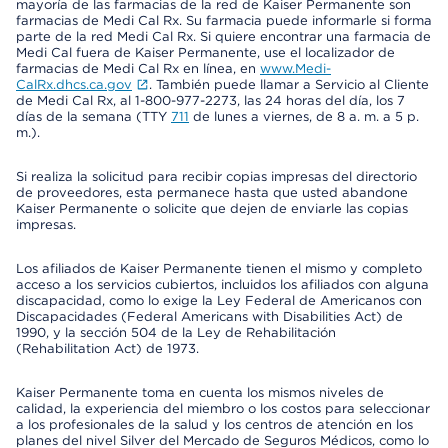
mayoría de las farmacias de la red de Kaiser Permanente son
farmacias de Medi Cal Rx. Su farmacia puede informarle si forma
parte de la red Medi Cal Rx. Si quiere encontrar una farmacia de
Medi Cal fuera de Kaiser Permanente, use el localizador de
farmacias de Medi Cal Rx en línea, en
www.Medi-
CalRx.dhcs.ca.gov
. También puede llamar a Servicio al Cliente
de Medi Cal Rx, al 1-800-977-2273, las 24 horas del día, los 7
días de la semana (TTY
711
de lunes a viernes, de 8 a. m. a 5 p.
m.).
Si realiza la solicitud para recibir copias impresas del directorio
de proveedores, esta permanece hasta que usted abandone
Kaiser Permanente o solicite que dejen de enviarle las copias
impresas.
Los afiliados de Kaiser Permanente tienen el mismo y completo
acceso a los servicios cubiertos, incluidos los afiliados con alguna
discapacidad, como lo exige la Ley Federal de Americanos con
Discapacidades (Federal Americans with Disabilities Act) de
1990, y la sección 504 de la Ley de Rehabilitación
(Rehabilitation Act) de 1973.
Kaiser Permanente toma en cuenta los mismos niveles de
calidad, la experiencia del miembro o los costos para seleccionar
a los profesionales de la salud y los centros de atención en los
planes del nivel Silver del Mercado de Seguros Médicos, como lo