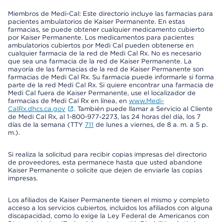
Miembros de Medi-Cal: Este directorio incluye las farmacias para
pacientes ambulatorios de Kaiser Permanente. En estas
farmacias, se puede obtener cualquier medicamento cubierto
por Kaiser Permanente. Los medicamentos para pacientes
ambulatorios cubiertos por Medi Cal pueden obtenerse en
cualquier farmacia de la red de Medi Cal Rx. No es necesario
que sea una farmacia de la red de Kaiser Permanente. La
mayoría de las farmacias de la red de Kaiser Permanente son
farmacias de Medi Cal Rx. Su farmacia puede informarle si forma
parte de la red Medi Cal Rx. Si quiere encontrar una farmacia de
Medi Cal fuera de Kaiser Permanente, use el localizador de
farmacias de Medi Cal Rx en línea, en
www.Medi-
CalRx.dhcs.ca.gov
. También puede llamar a Servicio al Cliente
de Medi Cal Rx, al 1-800-977-2273, las 24 horas del día, los 7
días de la semana (TTY
711
de lunes a viernes, de 8 a. m. a 5 p.
m.).
Si realiza la solicitud para recibir copias impresas del directorio
de proveedores, esta permanece hasta que usted abandone
Kaiser Permanente o solicite que dejen de enviarle las copias
impresas.
Los afiliados de Kaiser Permanente tienen el mismo y completo
acceso a los servicios cubiertos, incluidos los afiliados con alguna
discapacidad, como lo exige la Ley Federal de Americanos con