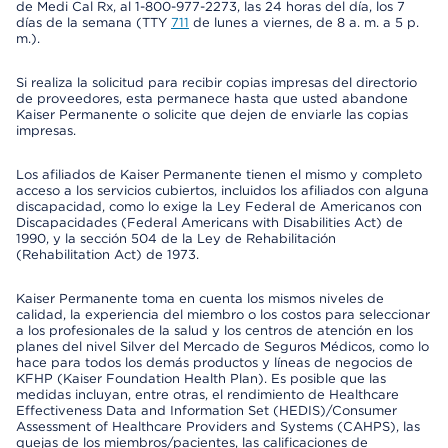
de Medi Cal Rx, al 1-800-977-2273, las 24 horas del día, los 7
días de la semana (TTY
711
de lunes a viernes, de 8 a. m. a 5 p.
m.).
Si realiza la solicitud para recibir copias impresas del directorio
de proveedores, esta permanece hasta que usted abandone
Kaiser Permanente o solicite que dejen de enviarle las copias
impresas.
Los afiliados de Kaiser Permanente tienen el mismo y completo
acceso a los servicios cubiertos, incluidos los afiliados con alguna
discapacidad, como lo exige la Ley Federal de Americanos con
Discapacidades (Federal Americans with Disabilities Act) de
1990, y la sección 504 de la Ley de Rehabilitación
(Rehabilitation Act) de 1973.
Kaiser Permanente toma en cuenta los mismos niveles de
calidad, la experiencia del miembro o los costos para seleccionar
a los profesionales de la salud y los centros de atención en los
planes del nivel Silver del Mercado de Seguros Médicos, como lo
hace para todos los demás productos y líneas de negocios de
KFHP (Kaiser Foundation Health Plan). Es posible que las
medidas incluyan, entre otras, el rendimiento de Healthcare
Effectiveness Data and Information Set (HEDIS)/Consumer
Assessment of Healthcare Providers and Systems (CAHPS), las
quejas de los miembros/pacientes, las calificaciones de