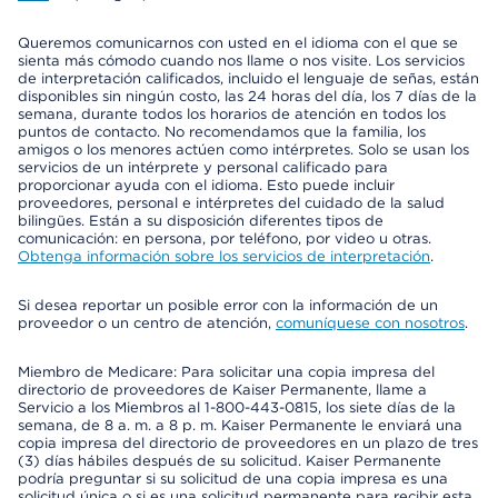
Queremos comunicarnos con usted en el idioma con el que se
sienta más cómodo cuando nos llame o nos visite. Los servicios
de interpretación calificados, incluido el lenguaje de señas, están
disponibles sin ningún costo, las 24 horas del día, los 7 días de la
semana, durante todos los horarios de atención en todos los
puntos de contacto. No recomendamos que la familia, los
amigos o los menores actúen como intérpretes. Solo se usan los
servicios de un intérprete y personal calificado para
proporcionar ayuda con el idioma. Esto puede incluir
proveedores, personal e intérpretes del cuidado de la salud
bilingües. Están a su disposición diferentes tipos de
comunicación: en persona, por teléfono, por video u otras.
Obtenga información sobre los servicios de interpretación
.
Si desea reportar un posible error con la información de un
proveedor o un centro de atención,
comuníquese con nosotros
.
Miembro de Medicare: Para solicitar una copia impresa del
directorio de proveedores de Kaiser Permanente, llame a
Servicio a los Miembros al 1-800-443-0815, los siete días de la
semana, de 8 a. m. a 8 p. m. Kaiser Permanente le enviará una
copia impresa del directorio de proveedores en un plazo de tres
(3) días hábiles después de su solicitud. Kaiser Permanente
podría preguntar si su solicitud de una copia impresa es una
solicitud única o si es una solicitud permanente para recibir esta