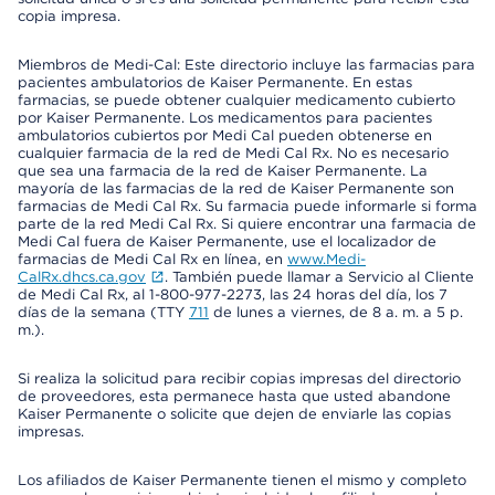
copia impresa.
Miembros de Medi-Cal: Este directorio incluye las farmacias para
pacientes ambulatorios de Kaiser Permanente. En estas
farmacias, se puede obtener cualquier medicamento cubierto
por Kaiser Permanente. Los medicamentos para pacientes
ambulatorios cubiertos por Medi Cal pueden obtenerse en
cualquier farmacia de la red de Medi Cal Rx. No es necesario
que sea una farmacia de la red de Kaiser Permanente. La
mayoría de las farmacias de la red de Kaiser Permanente son
farmacias de Medi Cal Rx. Su farmacia puede informarle si forma
parte de la red Medi Cal Rx. Si quiere encontrar una farmacia de
Medi Cal fuera de Kaiser Permanente, use el localizador de
farmacias de Medi Cal Rx en línea, en
www.Medi-
CalRx.dhcs.ca.gov
. También puede llamar a Servicio al Cliente
de Medi Cal Rx, al 1-800-977-2273, las 24 horas del día, los 7
días de la semana (TTY
711
de lunes a viernes, de 8 a. m. a 5 p.
m.).
Si realiza la solicitud para recibir copias impresas del directorio
de proveedores, esta permanece hasta que usted abandone
Kaiser Permanente o solicite que dejen de enviarle las copias
impresas.
Los afiliados de Kaiser Permanente tienen el mismo y completo