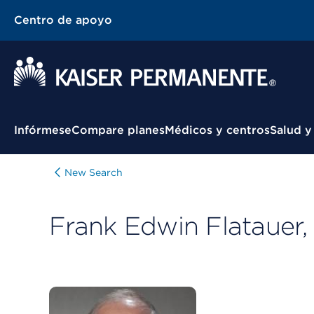
Centro de apoyo
Menú contextual
Infórmese
Compare planes
Médicos y centros
Salud y
New Search
Frank Edwin Flatauer