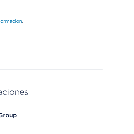
formación
.
aciones
 Group