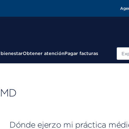
Age
Busc
 bienestar
Obtener atención
Pagar facturas
, MD
Dónde ejerzo mi práctica médi