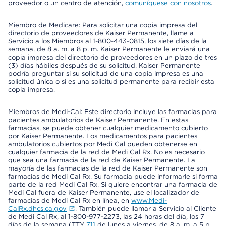
proveedor o un centro de atención,
comuníquese con nosotros
.
Miembro de Medicare: Para solicitar una copia impresa del
directorio de proveedores de Kaiser Permanente, llame a
Servicio a los Miembros al 1-800-443-0815, los siete días de la
semana, de 8 a. m. a 8 p. m. Kaiser Permanente le enviará una
copia impresa del directorio de proveedores en un plazo de tres
(3) días hábiles después de su solicitud. Kaiser Permanente
podría preguntar si su solicitud de una copia impresa es una
solicitud única o si es una solicitud permanente para recibir esta
copia impresa.
Miembros de Medi-Cal: Este directorio incluye las farmacias para
pacientes ambulatorios de Kaiser Permanente. En estas
farmacias, se puede obtener cualquier medicamento cubierto
por Kaiser Permanente. Los medicamentos para pacientes
ambulatorios cubiertos por Medi Cal pueden obtenerse en
cualquier farmacia de la red de Medi Cal Rx. No es necesario
que sea una farmacia de la red de Kaiser Permanente. La
mayoría de las farmacias de la red de Kaiser Permanente son
farmacias de Medi Cal Rx. Su farmacia puede informarle si forma
parte de la red Medi Cal Rx. Si quiere encontrar una farmacia de
Medi Cal fuera de Kaiser Permanente, use el localizador de
farmacias de Medi Cal Rx en línea, en
www.Medi-
CalRx.dhcs.ca.gov
. También puede llamar a Servicio al Cliente
de Medi Cal Rx, al 1-800-977-2273, las 24 horas del día, los 7
días de la semana (TTY
711
de lunes a viernes, de 8 a. m. a 5 p.