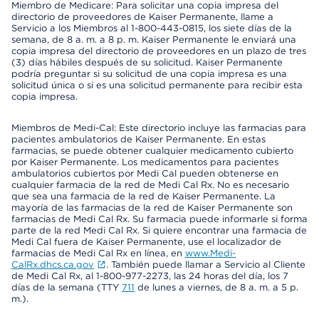
Miembro de Medicare: Para solicitar una copia impresa del
directorio de proveedores de Kaiser Permanente, llame a
Servicio a los Miembros al 1-800-443-0815, los siete días de la
semana, de 8 a. m. a 8 p. m. Kaiser Permanente le enviará una
copia impresa del directorio de proveedores en un plazo de tres
(3) días hábiles después de su solicitud. Kaiser Permanente
podría preguntar si su solicitud de una copia impresa es una
solicitud única o si es una solicitud permanente para recibir esta
copia impresa.
Miembros de Medi-Cal: Este directorio incluye las farmacias para
pacientes ambulatorios de Kaiser Permanente. En estas
farmacias, se puede obtener cualquier medicamento cubierto
por Kaiser Permanente. Los medicamentos para pacientes
ambulatorios cubiertos por Medi Cal pueden obtenerse en
cualquier farmacia de la red de Medi Cal Rx. No es necesario
que sea una farmacia de la red de Kaiser Permanente. La
mayoría de las farmacias de la red de Kaiser Permanente son
farmacias de Medi Cal Rx. Su farmacia puede informarle si forma
parte de la red Medi Cal Rx. Si quiere encontrar una farmacia de
Medi Cal fuera de Kaiser Permanente, use el localizador de
farmacias de Medi Cal Rx en línea, en
www.Medi-
CalRx.dhcs.ca.gov
. También puede llamar a Servicio al Cliente
de Medi Cal Rx, al 1-800-977-2273, las 24 horas del día, los 7
días de la semana (TTY
711
de lunes a viernes, de 8 a. m. a 5 p.
m.).