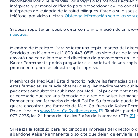
recomendamos que la familia, los amigos o los menores actúen co
intérprete y personal calificado para proporcionar ayuda con el 
intérpretes del cuidado de la salud bilingües. Están a su disposi
teléfono, por video u otras.
Obtenga información sobre los servic
Si desea reportar un posible error con la información de un pro
nosotros
.
Miembro de Medicare: Para solicitar una copia impresa del dire
Servicio a los Miembros al 1-800-443-0815, los siete días de la s
enviará una copia impresa del directorio de proveedores en un pl
Kaiser Permanente podría preguntar si su solicitud de una copia i
permanente para recibir esta copia impresa.
Miembros de Medi-Cal: Este directorio incluye las farmacias par
estas farmacias, se puede obtener cualquier medicamento cubi
pacientes ambulatorios cubiertos por Medi Cal pueden obtenerse
es necesario que sea una farmacia de la red de Kaiser Permanent
Permanente son farmacias de Medi Cal Rx. Su farmacia puede info
quiere encontrar una farmacia de Medi Cal fuera de Kaiser Perm
Rx en línea, en
www.Medi-CalRx.dhcs.ca.gov
. También puede ll
977-2273, las 24 horas del día, los 7 días de la semana (TTY
711
d
Si realiza la solicitud para recibir copias impresas del director
abandone Kaiser Permanente o solicite que dejen de enviarle las