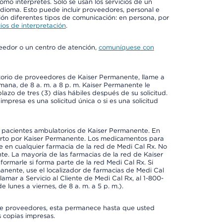
mo intérpretes. Solo se usan los servicios de un
idioma. Esto puede incluir proveedores, personal e
ción diferentes tipos de comunicación: en persona, por
ios de interpretación
.
veedor o un centro de atención,
comuníquese con
ctorio de proveedores de Kaiser Permanente, llame a
emana, de 8 a. m. a 8 p. m. Kaiser Permanente le
azo de tres (3) días hábiles después de su solicitud.
mpresa es una solicitud única o si es una solicitud
a pacientes ambulatorios de Kaiser Permanente. En
erto por Kaiser Permanente. Los medicamentos para
 en cualquier farmacia de la red de Medi Cal Rx. No
e. La mayoría de las farmacias de la red de Kaiser
rmarle si forma parte de la red Medi Cal Rx. Si
anente, use el localizador de farmacias de Medi Cal
amar a Servicio al Cliente de Medi Cal Rx, al 1-800-
e lunes a viernes, de 8 a. m. a 5 p. m.).
io de proveedores, esta permanece hasta que usted
 copias impresas.