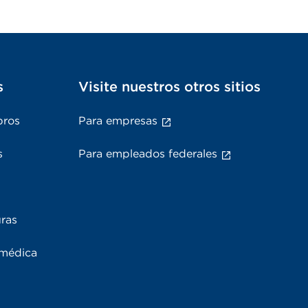
s
Visite nuestros otros sitios
bros
Para empresas
s
Para empleados federales
uras
 médica