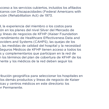
so a los servicios cubiertos, incluidos los afiliados
icanos con Discapacidades (Federal Americans with
ación (Rehabilitation Act) de 1973.
 la experiencia del miembro o los costos para
ión en los planes del nivel Silver del Mercado de
y líneas de negocios de KFHP (Kaiser Foundation
el rendimiento de Healthcare Effectiveness Data and
oviders and Systems (CAHPS), las quejas de los
, las medidas de calidad del hospital y la necesidad
 Seguros Médicos de KFHP tienen acceso a todos los
les y complementarios que participan en la red de
 los términos del plan de cobertura de KFHP de los
ente y los médicos de la red deben seguir los
ribución geográfica para seleccionar los hospitales en
los demás productos y líneas de negocio de Kaiser
cas y centros médicos en este directorio: los
ser Permanente.