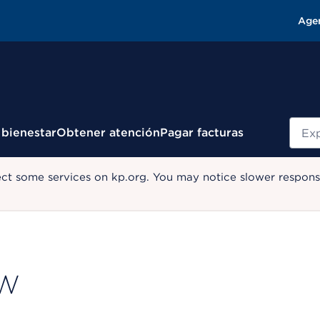
Age
Busc
 bienestar
Obtener atención
Pagar facturas
ect some services on kp.org. You may notice slower response
SW