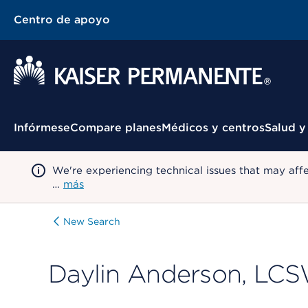
Centro de apoyo
Menú contextual
Infórmese
Compare planes
Médicos y centros
Salud y
We're experiencing technical issues that may aff
…
más
New Search
Daylin Anderson, LC