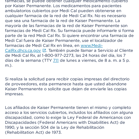
farmacias, se puede obtener cualquier medicamento cubierto
por Kaiser Permanente. Los medicamentos para pacientes
ambulatorios cubiertos por Medi Cal pueden obtenerse en
cualquier farmacia de la red de Medi Cal Rx. No es necesario
que sea una farmacia de la red de Kaiser Permanente. La
mayoría de las farmacias de la red de Kaiser Permanente son
farmacias de Medi Cal Rx. Su farmacia puede informarle si forma
parte de la red Medi Cal Rx. Si quiere encontrar una farmacia de
Medi Cal fuera de Kaiser Permanente, use el localizador de
farmacias de Medi Cal Rx en línea, en
www.Medi-
CalRx.dhcs.ca.gov
. También puede llamar a Servicio al Cliente
de Medi Cal Rx, al 1-800-977-2273, las 24 horas del día, los 7
días de la semana (TTY
711
de lunes a viernes, de 8 a. m. a 5 p.
m.).
Si realiza la solicitud para recibir copias impresas del directorio
de proveedores, esta permanece hasta que usted abandone
Kaiser Permanente o solicite que dejen de enviarle las copias
impresas.
Los afiliados de Kaiser Permanente tienen el mismo y completo
acceso a los servicios cubiertos, incluidos los afiliados con alguna
discapacidad, como lo exige la Ley Federal de Americanos con
Discapacidades (Federal Americans with Disabilities Act) de
1990, y la sección 504 de la Ley de Rehabilitación
(Rehabilitation Act) de 1973.