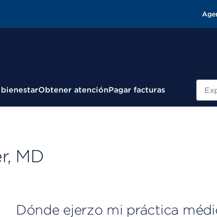
Age
Busc
 bienestar
Obtener atención
Pagar facturas
r, MD
Dónde ejerzo mi práctica médi