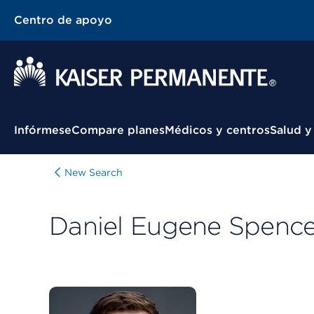
Centro de apoyo
Menú contextual
Infórmese
Compare planes
Médicos y centros
Salud y
New Search
Daniel Eugene Spence