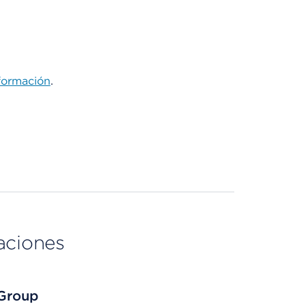
formación
.
aciones
 Group