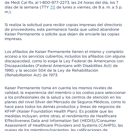
de Medi Cal Rx, al 1-800-977-2273, las 24 horas del día, los 7
días de la semana (TTY
711
de lunes a viernes, de 8 a. m. a 5 p.
m.).
Si realiza la solicitud para recibir copias impresas del directorio
de proveedores, esta permanece hasta que usted abandone
Kaiser Permanente o solicite que dejen de enviarle las copias
impresas.
Los afiliados de Kaiser Permanente tienen el mismo y completo
acceso a los servicios cubiertos, incluidos los afiliados con alguna
discapacidad, como lo exige la Ley Federal de Americanos con
Discapacidades (Federal Americans with Disabilities Act) de
1990, y la sección 504 de la Ley de Rehabilitación
(Rehabilitation Act) de 1973.
Kaiser Permanente toma en cuenta los mismos niveles de
calidad, la experiencia del miembro o los costos para seleccionar
a los profesionales de la salud y los centros de atención en los
planes del nivel Silver del Mercado de Seguros Médicos, como lo
hace para todos los demás productos y líneas de negocios de
KFHP (Kaiser Foundation Health Plan). Es posible que las
medidas incluyan, entre otras, el rendimiento de Healthcare
Effectiveness Data and Information Set (HEDIS)/Consumer
Assessment of Healthcare Providers and Systems (CAHPS), las
quejas de los miembros/pacientes, las calificaciones de