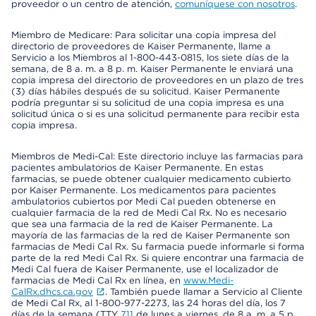
proveedor o un centro de atención,
comuníquese con nosotros
.
Miembro de Medicare: Para solicitar una copia impresa del
directorio de proveedores de Kaiser Permanente, llame a
Servicio a los Miembros al 1-800-443-0815, los siete días de la
semana, de 8 a. m. a 8 p. m. Kaiser Permanente le enviará una
copia impresa del directorio de proveedores en un plazo de tres
(3) días hábiles después de su solicitud. Kaiser Permanente
podría preguntar si su solicitud de una copia impresa es una
solicitud única o si es una solicitud permanente para recibir esta
copia impresa.
Miembros de Medi-Cal: Este directorio incluye las farmacias para
pacientes ambulatorios de Kaiser Permanente. En estas
farmacias, se puede obtener cualquier medicamento cubierto
por Kaiser Permanente. Los medicamentos para pacientes
ambulatorios cubiertos por Medi Cal pueden obtenerse en
cualquier farmacia de la red de Medi Cal Rx. No es necesario
que sea una farmacia de la red de Kaiser Permanente. La
mayoría de las farmacias de la red de Kaiser Permanente son
farmacias de Medi Cal Rx. Su farmacia puede informarle si forma
parte de la red Medi Cal Rx. Si quiere encontrar una farmacia de
Medi Cal fuera de Kaiser Permanente, use el localizador de
farmacias de Medi Cal Rx en línea, en
www.Medi-
CalRx.dhcs.ca.gov
. También puede llamar a Servicio al Cliente
de Medi Cal Rx, al 1-800-977-2273, las 24 horas del día, los 7
días de la semana (TTY
711
de lunes a viernes, de 8 a. m. a 5 p.