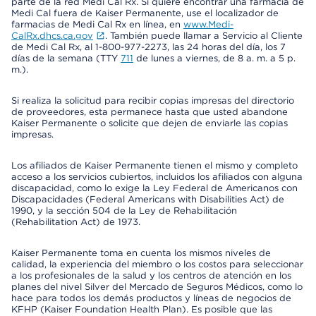
parte de la red Medi Cal Rx. Si quiere encontrar una farmacia de
Medi Cal fuera de Kaiser Permanente, use el localizador de
farmacias de Medi Cal Rx en línea, en
www.Medi-
CalRx.dhcs.ca.gov
. También puede llamar a Servicio al Cliente
de Medi Cal Rx, al 1-800-977-2273, las 24 horas del día, los 7
días de la semana (TTY
711
de lunes a viernes, de 8 a. m. a 5 p.
m.).
Si realiza la solicitud para recibir copias impresas del directorio
de proveedores, esta permanece hasta que usted abandone
Kaiser Permanente o solicite que dejen de enviarle las copias
impresas.
Los afiliados de Kaiser Permanente tienen el mismo y completo
acceso a los servicios cubiertos, incluidos los afiliados con alguna
discapacidad, como lo exige la Ley Federal de Americanos con
Discapacidades (Federal Americans with Disabilities Act) de
1990, y la sección 504 de la Ley de Rehabilitación
(Rehabilitation Act) de 1973.
Kaiser Permanente toma en cuenta los mismos niveles de
calidad, la experiencia del miembro o los costos para seleccionar
a los profesionales de la salud y los centros de atención en los
planes del nivel Silver del Mercado de Seguros Médicos, como lo
hace para todos los demás productos y líneas de negocios de
KFHP (Kaiser Foundation Health Plan). Es posible que las