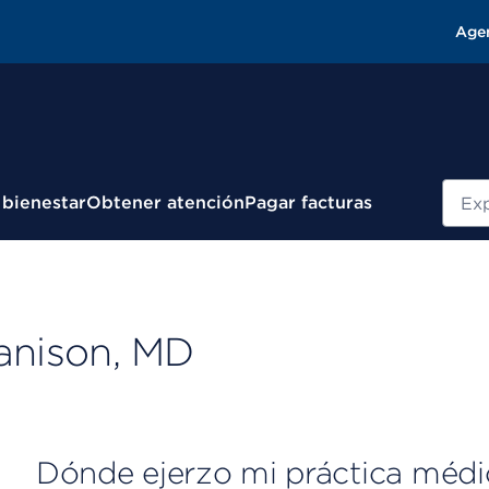
Age
Busc
 bienestar
Obtener atención
Pagar facturas
anison, MD
Dónde ejerzo mi práctica médi