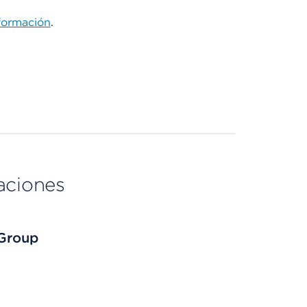
formación
.
aciones
 Group