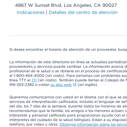
4867 W Sunset Blvd, Los Angeles, CA 90027
Indicaciones
|
Detalles del centro de atención
Si desea encontrar el horario de atención de un proveedor, busq
La información de este directorio en línea se actualiza periódica
proveedores y servicios puede cambiar. La información acerca de
profesional de la salud o se obtiene en el proceso de certificaci
al 1-800-464-4000 (sin costo). Para personas con problemas aud
línea TTY al
711
(sin costo). También puede llamar al Colegio de M
916-263-2382 o visitar
su sitio web
(en inglés).
Queremos comunicarnos con usted en el idioma con el que se si
servicios de interpretación calificados, incluido el lenguaje de se
del día, los 7 días de la semana, durante todos los horarios de a
recomendamos que la familia, los amigos o los menores actúen co
intérprete y personal calificado para proporcionar ayuda con el 
intérpretes del cuidado de la salud bilingües. Están a su disposi
teléfono, por video u otras.
Obtenga información sobre los servic