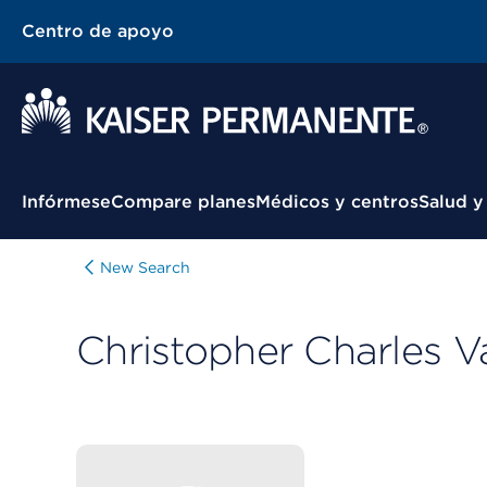
Centro de apoyo
Menú contextual
Infórmese
Compare planes
Médicos y centros
Salud y
New Search
Christopher Charles V