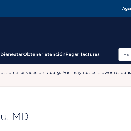
Age
Busc
 bienestar
Obtener atención
Pagar facturas
ect some services on kp.org. You may notice slower response
su, MD