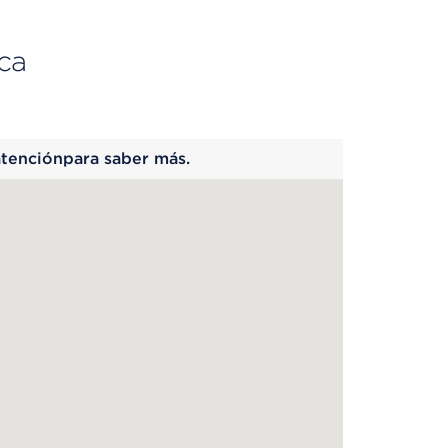
ca
 begins
atenciónpara saber más.