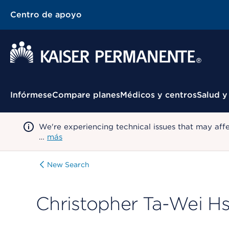
Centro de apoyo
Menú contextual
Infórmese
Compare planes
Médicos y centros
Salud y
We're experiencing technical issues that may aff
…
más
New Search
Christopher Ta-Wei H