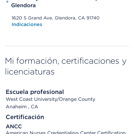
+
Glendora
1620 S Grand Ave, Glendora, CA 91740
Opens native map application on mobile devices
Indicaciones
Mi formación, certificaciones y
licenciaturas
Escuela profesional
West Coast University/Orange County
Anaheim
, CA
Certificación
ANCC
American Nurses Credentialing Center Certification