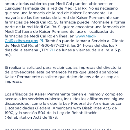
ambulatorios cubiertos por Medi Cal pueden obtenerse en
cualquier farmacia de la red de Medi Cal Rx. No es necesario
que sea una farmacia de la red de Kaiser Permanente. La
mayoría de las farmacias de la red de Kaiser Permanente son
farmacias de Medi Cal Rx. Su farmacia puede informarle si forma
parte de la red Medi Cal Rx. Si quiere encontrar una farmacia de
Medi Cal fuera de Kaiser Permanente, use el localizador de
farmacias de Medi Cal Rx en línea, en
www.Medi-
CalRx.dhcs.ca.gov
. También puede llamar a Servicio al Cliente
de Medi Cal Rx, al 1-800-977-2273, las 24 horas del día, los 7
días de la semana (TTY
711
de lunes a viernes, de 8 a. m. a 5 p.
m.).
Si realiza la solicitud para recibir copias impresas del directorio
de proveedores, esta permanece hasta que usted abandone
Kaiser Permanente o solicite que dejen de enviarle las copias
impresas.
Los afiliados de Kaiser Permanente tienen el mismo y completo
acceso a los servicios cubiertos, incluidos los afiliados con alguna
discapacidad, como lo exige la Ley Federal de Americanos con
Discapacidades (Federal Americans with Disabilities Act) de
1990, y la sección 504 de la Ley de Rehabilitación
(Rehabilitation Act) de 1973.