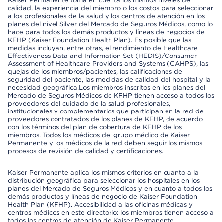
Kaiser Permanente toma en cuenta los mismos niveles de
calidad, la experiencia del miembro o los costos para seleccionar
a los profesionales de la salud y los centros de atención en los
planes del nivel Silver del Mercado de Seguros Médicos, como lo
hace para todos los demás productos y líneas de negocios de
KFHP (Kaiser Foundation Health Plan). Es posible que las
medidas incluyan, entre otras, el rendimiento de Healthcare
Effectiveness Data and Information Set (HEDIS)/Consumer
Assessment of Healthcare Providers and Systems (CAHPS), las
quejas de los miembros/pacientes, las calificaciones de
seguridad del paciente, las medidas de calidad del hospital y la
necesidad geográfica.Los miembros inscritos en los planes del
Mercado de Seguros Médicos de KFHP tienen acceso a todos los
proveedores del cuidado de la salud profesionales,
institucionales y complementarios que participan en la red de
proveedores contratados de los planes de KFHP, de acuerdo
con los términos del plan de cobertura de KFHP de los
miembros. Todos los médicos del grupo médico de Kaiser
Permanente y los médicos de la red deben seguir los mismos
procesos de revisión de calidad y certificaciones.
Kaiser Permanente aplica los mismos criterios en cuanto a la
distribución geográfica para seleccionar los hospitales en los
planes del Mercado de Seguros Médicos y en cuanto a todos los
demás productos y líneas de negocio de Kaiser Foundation
Health Plan (KFHP). Accesibilidad a las oficinas médicas y
centros médicos en este directorio: los miembros tienen acceso a
todos los centros de atención de Kaiser Permanente.