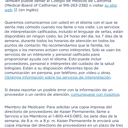
También puede llamar al Colegio de Médicos de California
(Medical Board of California) al 916-263-2382 o visitar
su sitio
web
(en inglés).
Queremos comunicarnos con usted en el idioma con el que se
sienta más cómodo cuando nos llame o nos visite. Los servicios
de interpretación calificados, incluido el lenguaje de señas, están
disponibles sin ningún costo, las 24 horas del día, los 7 días de la
semana, durante todos los horarios de atención en todos los
puntos de contacto. No recomendamos que la familia, los
amigos o los menores actúen como intérpretes. Solo se usan los
servicios de un intérprete y personal calificado para
proporcionar ayuda con el idioma. Esto puede incluir
proveedores, personal e intérpretes del cuidado de la salud
bilingües. Están a su disposición diferentes tipos de
comunicación: en persona, por teléfono, por video u otras.
Obtenga información sobre los servicios de interpretación
.
Si desea reportar un posible error con la información de un
proveedor o un centro de atención,
comuníquese con nosotros
.
Miembro de Medicare: Para solicitar una copia impresa del
directorio de proveedores de Kaiser Permanente, llame a
Servicio a los Miembros al 1-800-443-0815, los siete días de la
semana, de 8 a. m. a 8 p. m. Kaiser Permanente le enviará una
copia impresa del directorio de proveedores en un plazo de tres