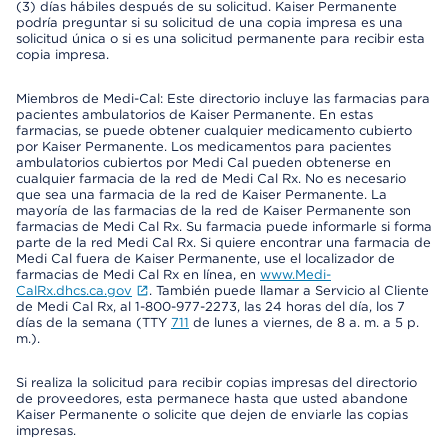
(3) días hábiles después de su solicitud. Kaiser Permanente
podría preguntar si su solicitud de una copia impresa es una
solicitud única o si es una solicitud permanente para recibir esta
copia impresa.
Miembros de Medi-Cal: Este directorio incluye las farmacias para
pacientes ambulatorios de Kaiser Permanente. En estas
farmacias, se puede obtener cualquier medicamento cubierto
por Kaiser Permanente. Los medicamentos para pacientes
ambulatorios cubiertos por Medi Cal pueden obtenerse en
cualquier farmacia de la red de Medi Cal Rx. No es necesario
que sea una farmacia de la red de Kaiser Permanente. La
mayoría de las farmacias de la red de Kaiser Permanente son
farmacias de Medi Cal Rx. Su farmacia puede informarle si forma
parte de la red Medi Cal Rx. Si quiere encontrar una farmacia de
Medi Cal fuera de Kaiser Permanente, use el localizador de
farmacias de Medi Cal Rx en línea, en
www.Medi-
CalRx.dhcs.ca.gov
. También puede llamar a Servicio al Cliente
de Medi Cal Rx, al 1-800-977-2273, las 24 horas del día, los 7
días de la semana (TTY
711
de lunes a viernes, de 8 a. m. a 5 p.
m.).
Si realiza la solicitud para recibir copias impresas del directorio
de proveedores, esta permanece hasta que usted abandone
Kaiser Permanente o solicite que dejen de enviarle las copias
impresas.