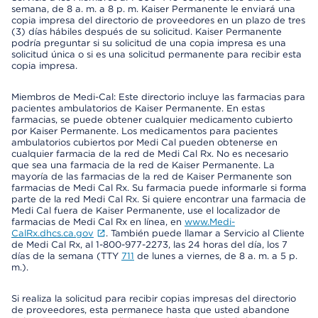
semana, de 8 a. m. a 8 p. m. Kaiser Permanente le enviará una
copia impresa del directorio de proveedores en un plazo de tres
(3) días hábiles después de su solicitud. Kaiser Permanente
podría preguntar si su solicitud de una copia impresa es una
solicitud única o si es una solicitud permanente para recibir esta
copia impresa.
Miembros de Medi-Cal: Este directorio incluye las farmacias para
pacientes ambulatorios de Kaiser Permanente. En estas
farmacias, se puede obtener cualquier medicamento cubierto
por Kaiser Permanente. Los medicamentos para pacientes
ambulatorios cubiertos por Medi Cal pueden obtenerse en
cualquier farmacia de la red de Medi Cal Rx. No es necesario
que sea una farmacia de la red de Kaiser Permanente. La
mayoría de las farmacias de la red de Kaiser Permanente son
farmacias de Medi Cal Rx. Su farmacia puede informarle si forma
parte de la red Medi Cal Rx. Si quiere encontrar una farmacia de
Medi Cal fuera de Kaiser Permanente, use el localizador de
farmacias de Medi Cal Rx en línea, en
www.Medi-
CalRx.dhcs.ca.gov
. También puede llamar a Servicio al Cliente
de Medi Cal Rx, al 1-800-977-2273, las 24 horas del día, los 7
días de la semana (TTY
711
de lunes a viernes, de 8 a. m. a 5 p.
m.).
Si realiza la solicitud para recibir copias impresas del directorio
de proveedores, esta permanece hasta que usted abandone