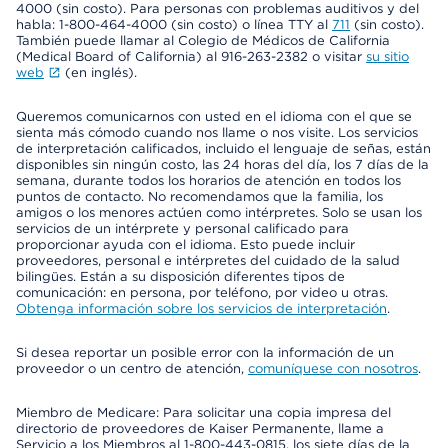
4000 (sin costo). Para personas con problemas auditivos y del
habla: 1-800-464-4000 (sin costo) o línea TTY al
711
(sin costo).
También puede llamar al Colegio de Médicos de California
(Medical Board of California) al 916-263-2382 o visitar
su sitio
web
(en inglés).
Queremos comunicarnos con usted en el idioma con el que se
sienta más cómodo cuando nos llame o nos visite. Los servicios
de interpretación calificados, incluido el lenguaje de señas, están
disponibles sin ningún costo, las 24 horas del día, los 7 días de la
semana, durante todos los horarios de atención en todos los
puntos de contacto. No recomendamos que la familia, los
amigos o los menores actúen como intérpretes. Solo se usan los
servicios de un intérprete y personal calificado para
proporcionar ayuda con el idioma. Esto puede incluir
proveedores, personal e intérpretes del cuidado de la salud
bilingües. Están a su disposición diferentes tipos de
comunicación: en persona, por teléfono, por video u otras.
Obtenga información sobre los servicios de interpretación
.
Si desea reportar un posible error con la información de un
proveedor o un centro de atención,
comuníquese con nosotros
.
Miembro de Medicare: Para solicitar una copia impresa del
directorio de proveedores de Kaiser Permanente, llame a
Servicio a los Miembros al 1-800-443-0815, los siete días de la