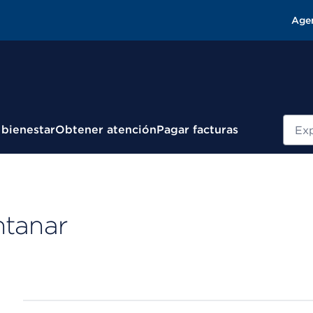
Age
Busc
 bienestar
Obtener atención
Pagar facturas
ntanar