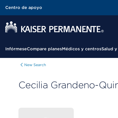
Centro de apoyo
Menú contextual
Infórmese
Compare planes
Médicos y centros
Salud y
New Search
Cecilia Grandeno-Qui