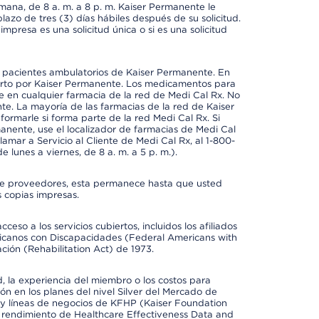
emana, de 8 a. m. a 8 p. m. Kaiser Permanente le
azo de tres (3) días hábiles después de su solicitud.
mpresa es una solicitud única o si es una solicitud
a pacientes ambulatorios de Kaiser Permanente. En
erto por Kaiser Permanente. Los medicamentos para
 en cualquier farmacia de la red de Medi Cal Rx. No
e. La mayoría de las farmacias de la red de Kaiser
rmarle si forma parte de la red Medi Cal Rx. Si
anente, use el localizador de farmacias de Medi Cal
amar a Servicio al Cliente de Medi Cal Rx, al 1-800-
e lunes a viernes, de 8 a. m. a 5 p. m.).
io de proveedores, esta permanece hasta que usted
 copias impresas.
so a los servicios cubiertos, incluidos los afiliados
icanos con Discapacidades (Federal Americans with
ación (Rehabilitation Act) de 1973.
 la experiencia del miembro o los costos para
ión en los planes del nivel Silver del Mercado de
y líneas de negocios de KFHP (Kaiser Foundation
el rendimiento de Healthcare Effectiveness Data and