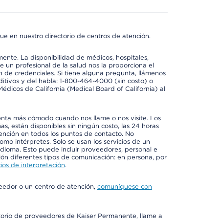
ue en nuestro directorio de centros de atención.
mente. La disponibilidad de médicos, hospitales,
 un profesional de la salud nos la proporciona el
ón de credenciales. Si tiene alguna pregunta, llámenos
itivos y del habla: 1-800-464-4000 (sin costo) o
édicos de California (Medical Board of California) al
enta más cómodo cuando nos llame o nos visite. Los
ñas, están disponibles sin ningún costo, las 24 horas
tención en todos los puntos de contacto. No
mo intérpretes. Solo se usan los servicios de un
idioma. Esto puede incluir proveedores, personal e
ción diferentes tipos de comunicación: en persona, por
ios de interpretación
.
veedor o un centro de atención,
comuníquese con
ctorio de proveedores de Kaiser Permanente, llame a