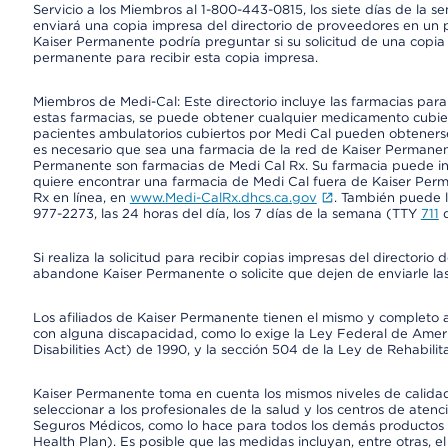
Servicio a los Miembros al 1-800-443-0815, los siete días de la s
enviará una copia impresa del directorio de proveedores en un pl
Kaiser Permanente podría preguntar si su solicitud de una copia i
permanente para recibir esta copia impresa.
Miembros de Medi-Cal: Este directorio incluye las farmacias par
estas farmacias, se puede obtener cualquier medicamento cubi
pacientes ambulatorios cubiertos por Medi Cal pueden obtenerse
es necesario que sea una farmacia de la red de Kaiser Permanent
Permanente son farmacias de Medi Cal Rx. Su farmacia puede info
quiere encontrar una farmacia de Medi Cal fuera de Kaiser Perm
Rx en línea, en
www.Medi-CalRx.dhcs.ca.gov
. También puede ll
977-2273, las 24 horas del día, los 7 días de la semana (TTY
711
d
Si realiza la solicitud para recibir copias impresas del director
abandone Kaiser Permanente o solicite que dejen de enviarle las
Los afiliados de Kaiser Permanente tienen el mismo y completo acce
con alguna discapacidad, como lo exige la Ley Federal de Amer
Disabilities Act) de 1990, y la sección 504 de la Ley de Rehabilit
Kaiser Permanente toma en cuenta los mismos niveles de calidad,
seleccionar a los profesionales de la salud y los centros de atenc
Seguros Médicos, como lo hace para todos los demás productos 
Health Plan). Es posible que las medidas incluyan, entre otras, 