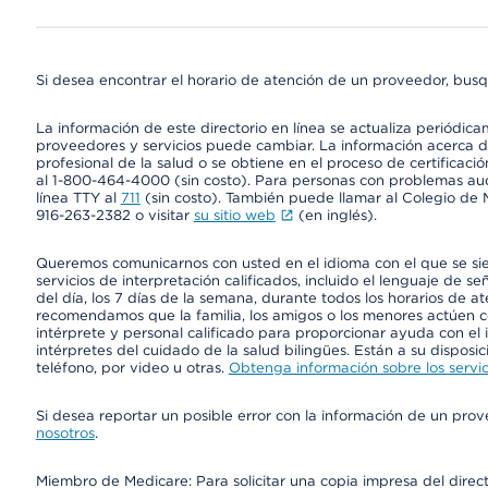
Si desea encontrar el horario de atención de un proveedor, busq
La información de este directorio en línea se actualiza periódica
proveedores y servicios puede cambiar. La información acerca de
profesional de la salud o se obtiene en el proceso de certificaci
al 1-800-464-4000 (sin costo). Para personas con problemas aud
línea TTY al
711
(sin costo). También puede llamar al Colegio de M
916-263-2382 o visitar
su sitio web
(en inglés).
Queremos comunicarnos con usted en el idioma con el que se si
servicios de interpretación calificados, incluido el lenguaje de se
del día, los 7 días de la semana, durante todos los horarios de a
recomendamos que la familia, los amigos o los menores actúen co
intérprete y personal calificado para proporcionar ayuda con el 
intérpretes del cuidado de la salud bilingües. Están a su disposi
teléfono, por video u otras.
Obtenga información sobre los servic
Si desea reportar un posible error con la información de un pro
nosotros
.
Miembro de Medicare: Para solicitar una copia impresa del dire