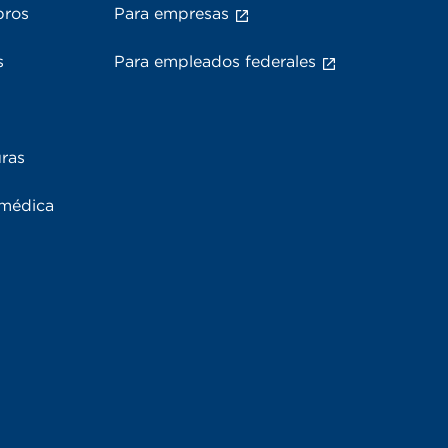
bros
Para empresas
s
Para empleados federales
uras
 médica