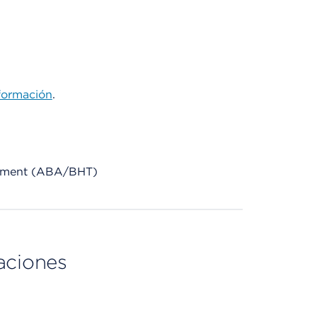
formación
.
eatment (ABA/BHT)
aciones