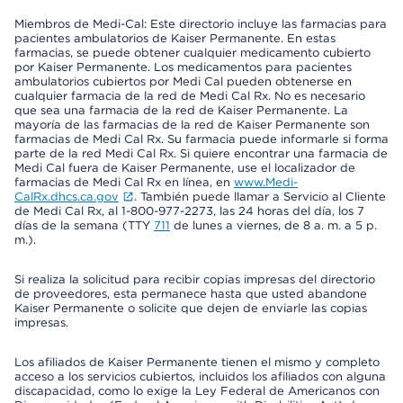
Miembros de Medi-Cal: Este directorio incluye las farmacias para
pacientes ambulatorios de Kaiser Permanente. En estas
farmacias, se puede obtener cualquier medicamento cubierto
por Kaiser Permanente. Los medicamentos para pacientes
ambulatorios cubiertos por Medi Cal pueden obtenerse en
cualquier farmacia de la red de Medi Cal Rx. No es necesario
que sea una farmacia de la red de Kaiser Permanente. La
mayoría de las farmacias de la red de Kaiser Permanente son
farmacias de Medi Cal Rx. Su farmacia puede informarle si forma
parte de la red Medi Cal Rx. Si quiere encontrar una farmacia de
Medi Cal fuera de Kaiser Permanente, use el localizador de
farmacias de Medi Cal Rx en línea, en
www.Medi-
CalRx.dhcs.ca.gov
. También puede llamar a Servicio al Cliente
de Medi Cal Rx, al 1-800-977-2273, las 24 horas del día, los 7
días de la semana (TTY
711
de lunes a viernes, de 8 a. m. a 5 p.
m.).
Si realiza la solicitud para recibir copias impresas del directorio
de proveedores, esta permanece hasta que usted abandone
Kaiser Permanente o solicite que dejen de enviarle las copias
impresas.
Los afiliados de Kaiser Permanente tienen el mismo y completo
acceso a los servicios cubiertos, incluidos los afiliados con alguna
discapacidad, como lo exige la Ley Federal de Americanos con