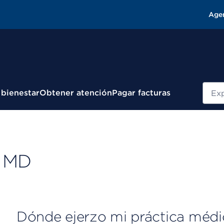
Age
Busc
 bienestar
Obtener atención
Pagar facturas
, MD
Dónde ejerzo mi práctica médi