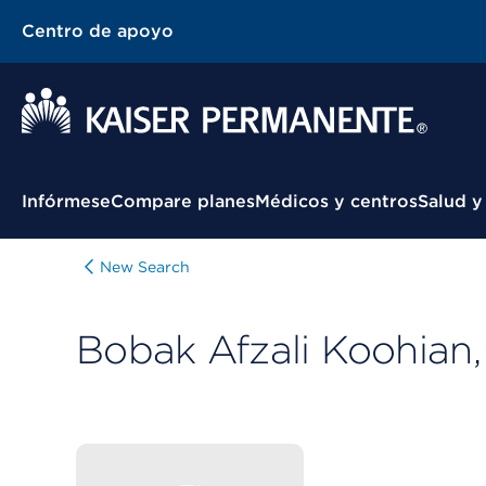
Centro de apoyo
Menú contextual
Infórmese
Compare planes
Médicos y centros
Salud y
New Search
Bobak Afzali Koohian