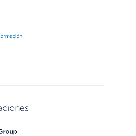
formación
.
aciones
 Group