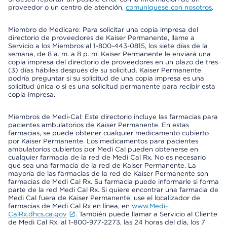
proveedor o un centro de atención,
comuníquese con nosotros
.
Miembro de Medicare: Para solicitar una copia impresa del
directorio de proveedores de Kaiser Permanente, llame a
Servicio a los Miembros al 1-800-443-0815, los siete días de la
semana, de 8 a. m. a 8 p. m. Kaiser Permanente le enviará una
copia impresa del directorio de proveedores en un plazo de tres
(3) días hábiles después de su solicitud. Kaiser Permanente
podría preguntar si su solicitud de una copia impresa es una
solicitud única o si es una solicitud permanente para recibir esta
copia impresa.
Miembros de Medi-Cal: Este directorio incluye las farmacias para
pacientes ambulatorios de Kaiser Permanente. En estas
farmacias, se puede obtener cualquier medicamento cubierto
por Kaiser Permanente. Los medicamentos para pacientes
ambulatorios cubiertos por Medi Cal pueden obtenerse en
cualquier farmacia de la red de Medi Cal Rx. No es necesario
que sea una farmacia de la red de Kaiser Permanente. La
mayoría de las farmacias de la red de Kaiser Permanente son
farmacias de Medi Cal Rx. Su farmacia puede informarle si forma
parte de la red Medi Cal Rx. Si quiere encontrar una farmacia de
Medi Cal fuera de Kaiser Permanente, use el localizador de
farmacias de Medi Cal Rx en línea, en
www.Medi-
CalRx.dhcs.ca.gov
. También puede llamar a Servicio al Cliente
de Medi Cal Rx, al 1-800-977-2273, las 24 horas del día, los 7