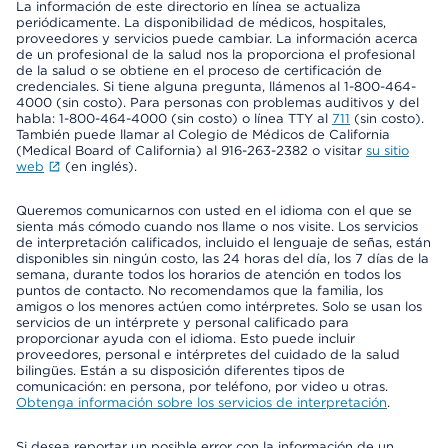
La información de este directorio en línea se actualiza
periódicamente. La disponibilidad de médicos, hospitales,
proveedores y servicios puede cambiar. La información acerca
de un profesional de la salud nos la proporciona el profesional
de la salud o se obtiene en el proceso de certificación de
credenciales. Si tiene alguna pregunta, llámenos al 1-800-464-
4000 (sin costo). Para personas con problemas auditivos y del
habla: 1-800-464-4000 (sin costo) o línea TTY al
711
(sin costo).
También puede llamar al Colegio de Médicos de California
(Medical Board of California) al 916-263-2382 o visitar
su sitio
web
(en inglés).
Queremos comunicarnos con usted en el idioma con el que se
sienta más cómodo cuando nos llame o nos visite. Los servicios
de interpretación calificados, incluido el lenguaje de señas, están
disponibles sin ningún costo, las 24 horas del día, los 7 días de la
semana, durante todos los horarios de atención en todos los
puntos de contacto. No recomendamos que la familia, los
amigos o los menores actúen como intérpretes. Solo se usan los
servicios de un intérprete y personal calificado para
proporcionar ayuda con el idioma. Esto puede incluir
proveedores, personal e intérpretes del cuidado de la salud
bilingües. Están a su disposición diferentes tipos de
comunicación: en persona, por teléfono, por video u otras.
Obtenga información sobre los servicios de interpretación
.
Si desea reportar un posible error con la información de un