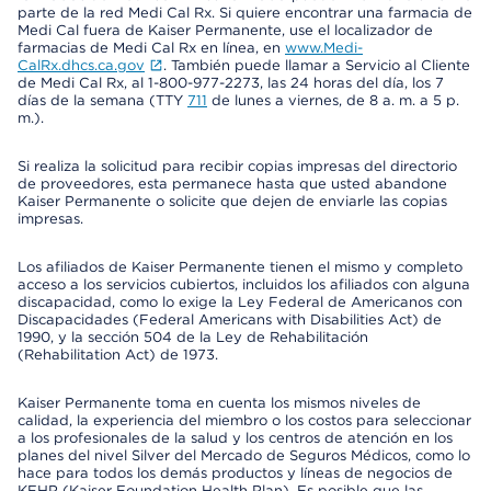
parte de la red Medi Cal Rx. Si quiere encontrar una farmacia de
Medi Cal fuera de Kaiser Permanente, use el localizador de
farmacias de Medi Cal Rx en línea, en
www.Medi-
CalRx.dhcs.ca.gov
. También puede llamar a Servicio al Cliente
de Medi Cal Rx, al 1-800-977-2273, las 24 horas del día, los 7
días de la semana (TTY
711
de lunes a viernes, de 8 a. m. a 5 p.
m.).
Si realiza la solicitud para recibir copias impresas del directorio
de proveedores, esta permanece hasta que usted abandone
Kaiser Permanente o solicite que dejen de enviarle las copias
impresas.
Los afiliados de Kaiser Permanente tienen el mismo y completo
acceso a los servicios cubiertos, incluidos los afiliados con alguna
discapacidad, como lo exige la Ley Federal de Americanos con
Discapacidades (Federal Americans with Disabilities Act) de
1990, y la sección 504 de la Ley de Rehabilitación
(Rehabilitation Act) de 1973.
Kaiser Permanente toma en cuenta los mismos niveles de
calidad, la experiencia del miembro o los costos para seleccionar
a los profesionales de la salud y los centros de atención en los
planes del nivel Silver del Mercado de Seguros Médicos, como lo
hace para todos los demás productos y líneas de negocios de
KFHP (Kaiser Foundation Health Plan). Es posible que las